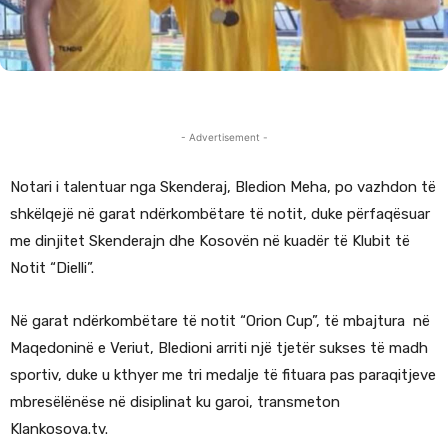
- Advertisement -
Notari i talentuar nga Skenderaj, Bledion Meha, po vazhdon të
shkëlqejë në garat ndërkombëtare të notit, duke përfaqësuar
me dinjitet Skenderajn dhe Kosovën në kuadër të Klubit të
Notit “Dielli”.
Në garat ndërkombëtare të notit “Orion Cup”, të mbajtura në
Maqedoninë e Veriut, Bledioni arriti një tjetër sukses të madh
sportiv, duke u kthyer me tri medalje të fituara pas paraqitjeve
mbresëlënëse në disiplinat ku garoi, transmeton
Klankosova.tv.