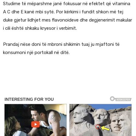
Studime të mëparshme janë fokusuar në efektet që vitamina
A C dhe E kanë mbi sytë. Por kërkimi i fundit shkon më tej
duke gjetur lidhjet mes flavonoideve dhe degjenerimit makular
i cili është shkaku kryesor i verbimit.
Prandaj nëse doni të mbroni shikimin tuaj ju mjaftoni të
konsumoni një portokall në ditë.