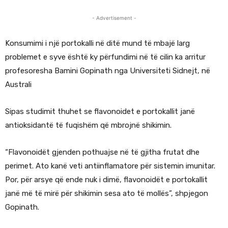
- Advertisement -
Konsumimi i një portokalli në ditë mund të mbajë larg
problemet e syve është ky përfundimi në të cilin ka arritur
profesoresha Bamini Gopinath nga Universiteti Sidnejt, në
Australi
Sipas studimit thuhet se flavonoidet e portokallit janë
antioksidantë të fuqishëm që mbrojnë shikimin.
“Flavonoidët gjenden pothuajse në të gjitha frutat dhe
perimet. Ato kanë veti antiinflamatore për sistemin imunitar.
Por, për arsye që ende nuk i dimë, flavonoidët e portokallit
janë më të mirë për shikimin sesa ato të mollës”, shpjegon
Gopinath.