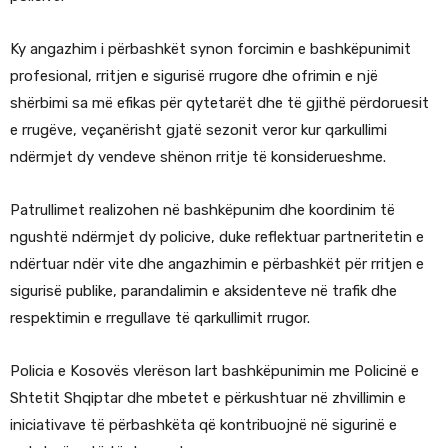
Ky angazhim i përbashkët synon forcimin e bashkëpunimit
profesional, rritjen e sigurisë rrugore dhe ofrimin e një
shërbimi sa më efikas për qytetarët dhe të gjithë përdoruesit
e rrugëve, veçanërisht gjatë sezonit veror kur qarkullimi
ndërmjet dy vendeve shënon rritje të konsiderueshme.
Patrullimet realizohen në bashkëpunim dhe koordinim të
ngushtë ndërmjet dy policive, duke reflektuar partneritetin e
ndërtuar ndër vite dhe angazhimin e përbashkët për rritjen e
sigurisë publike, parandalimin e aksidenteve në trafik dhe
respektimin e rregullave të qarkullimit rrugor.
Policia e Kosovës vlerëson lart bashkëpunimin me Policinë e
Shtetit Shqiptar dhe mbetet e përkushtuar në zhvillimin e
iniciativave të përbashkëta që kontribuojnë në sigurinë e