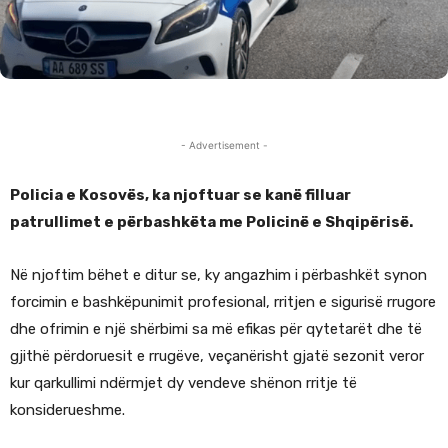
- Advertisement -
Policia e Kosovës, ka njoftuar se kanë filluar
patrullimet e përbashkëta me Policinë e Shqipërisë.
Në njoftim bëhet e ditur se, ky angazhim i përbashkët synon
forcimin e bashkëpunimit profesional, rritjen e sigurisë rrugore
dhe ofrimin e një shërbimi sa më efikas për qytetarët dhe të
gjithë përdoruesit e rrugëve, veçanërisht gjatë sezonit veror
kur qarkullimi ndërmjet dy vendeve shënon rritje të
konsiderueshme.