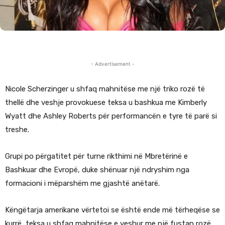
- Advertisement -
Nicole Scherzinger u shfaq mahnitëse me një triko rozë të
thellë dhe veshje provokuese teksa u bashkua me Kimberly
Wyatt dhe Ashley Roberts për performancën e tyre të parë si
treshe.
Grupi po përgatitet për turne rikthimi në Mbretërinë e
Bashkuar dhe Evropë, duke shënuar një ndryshim nga
formacioni i mëparshëm me gjashtë anëtarë.
Këngëtarja amerikane vërtetoi se është ende më tërheqëse se
kurrë, teksa u shfaq mahnitëse e veshur me një fustan rozë