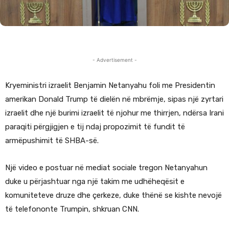
- Advertisement -
Kryeministri izraelit Benjamin Netanyahu foli me Presidentin
amerikan Donald Trump të dielën në mbrëmje, sipas një zyrtari
izraelit dhe një burimi izraelit të njohur me thirrjen, ndërsa Irani
paraqiti përgjigjen e tij ndaj propozimit të fundit të
armëpushimit të SHBA-së.
Një video e postuar në mediat sociale tregon Netanyahun
duke u përjashtuar nga një takim me udhëheqësit e
komuniteteve druze dhe çerkeze, duke thënë se kishte nevojë
të telefononte Trumpin, shkruan CNN.