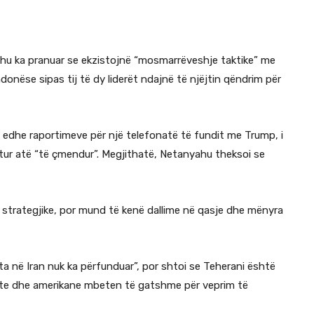
yahu ka pranuar se ekzistojnë “mosmarrëveshje taktike” me
onëse sipas tij të dy liderët ndajnë të njëjtin qëndrim për
 edhe raportimeve për një telefonatë të fundit me Trump, i
ajtur atë “të çmendur”. Megjithatë, Netanyahu theksoi se
t strategjike, por mund të kenë dallime në qasje dhe mënyra
fta në Iran nuk ka përfunduar”, por shtoi se Teherani është
lite dhe amerikane mbeten të gatshme për veprim të