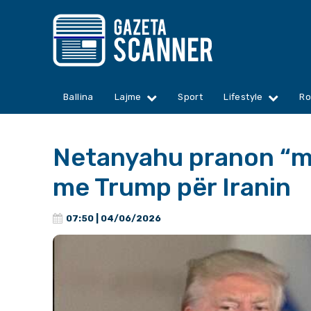
Ballina
Lajme
Sport
Lifestyle
Ro
Netanyahu pranon “m
me Trump për Iranin
07:50 | 04/06/2026