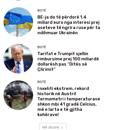
BOTË
BE-ja do të përdorë 1.4
miliard euro nga interesi prej
aseteve të ngrira ruse për ta
ndihmuar Ukrainën
BOTË
Tarifat e Trumpit sjellin
rimbursime prej 100 miliardë
dollarësh pas “Ditës së
Çlirimit”
BOTË
I nxehti ekstrem, rekord
historik në Austri!
Termometri i temperaturave
shkon mbi 41 gradë Celcius,
më e larta e të gjitha
kohërave!
Më shumë