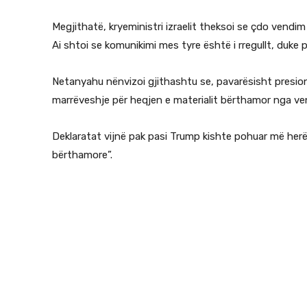
Megjithatë, kryeministri izraelit theksoi se çdo vendim 
Ai shtoi se komunikimi mes tyre është i rregullt, duke p
Netanyahu nënvizoi gjithashtu se, pavarësisht presionit
marrëveshje për heqjen e materialit bërthamor nga ven
Deklaratat vijnë pak pasi Trump kishte pohuar më herë
bërthamore”.