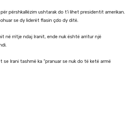
për përshkallëzim ushtarak do t’i lihet presidentit amerikan.
ohuar se dy liderët flasin çdo dy ditë.
 në rritje ndaj Iranit, ende nuk është arritur një
di.
t se Irani tashmë ka “pranuar se nuk do të ketë armë