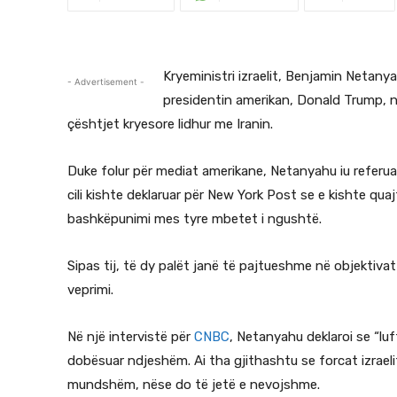
Kryeministri izraelit, Benjamin Netan
- Advertisement -
presidentin amerikan, Donald Trump, nd
çështjet kryesore lidhur me Iranin.
Duke folur për mediat amerikane, Netanyahu iu referua
cili kishte deklaruar për New York Post se e kishte qu
bashkëpunimi mes tyre mbetet i ngushtë.
Sipas tij, të dy palët janë të pajtueshme në objektiva
veprimi.
Në një intervistë për
CNBC
, Netanyahu deklaroi se “lu
dobësuar ndjeshëm. Ai tha gjithashtu se forcat izrae
mundshëm, nëse do të jetë e nevojshme.