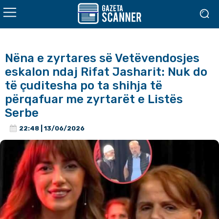
Nëna e zyrtares së Vetëvendosjes
eskalon ndaj Rifat Jasharit: Nuk do
të çuditesha po ta shihja të
përqafuar me zyrtarët e Listës
Serbe
22:48 | 13/06/2026