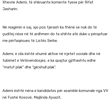
Xhevrie Ademi, të shkruante komente fyese për Rifat
Jasharin.
Në reagimin e saj, ajo pos tjerash ka thënë se nuk do të
çuditej nëse në të ardhmen do ta shihte atë duke u përqafuar
me përfaqësues të Listës Serbe.
Ademi, e cila është shumë aktive në rrjetet sociale dhe në
tubimet e Vetëvendosjes, e ka quajtur gjithashtu edhe
“matuf plak” dhe “gërxhull plak”.
Ademi është nëna e kandidates për asamble komunale nga VV
në Fushë Kosovë, Majlinda Ajvazit.