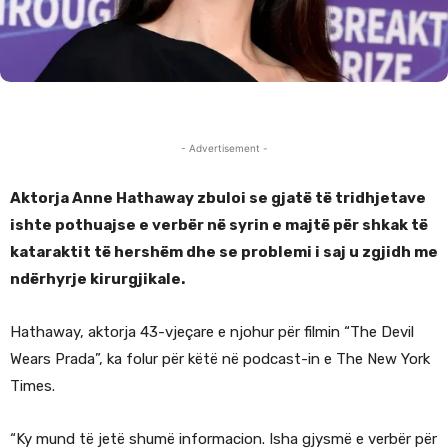
- Advertisement -
Aktorja Anne Hathaway zbuloi se gjatë të tridhjetave
ishte pothuajse e verbër në syrin e majtë për shkak të
kataraktit të hershëm dhe se problemi i saj u zgjidh me
ndërhyrje kirurgjikale.
Hathaway, aktorja 43-vjeçare e njohur për filmin “The Devil
Wears Prada”, ka folur për këtë në podcast-in e The New York
Times.
“Ky mund të jetë shumë informacion. Isha gjysmë e verbër për