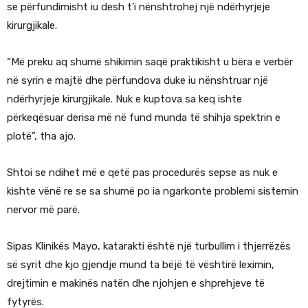
se përfundimisht iu desh t’i nënshtrohej një ndërhyrjeje
kirurgjikale.
“Më preku aq shumë shikimin saqë praktikisht u bëra e verbër
në syrin e majtë dhe përfundova duke iu nënshtruar një
ndërhyrjeje kirurgjikale. Nuk e kuptova sa keq ishte
përkeqësuar derisa më në fund munda të shihja spektrin e
plotë”, tha ajo.
Shtoi se ndihet më e qetë pas procedurës sepse as nuk e
kishte vënë re se sa shumë po ia ngarkonte problemi sistemin
nervor më parë.
Sipas Klinikës Mayo, katarakti është një turbullim i thjerrëzës
së syrit dhe kjo gjendje mund ta bëjë të vështirë leximin,
drejtimin e makinës natën dhe njohjen e shprehjeve të
fytyrës.