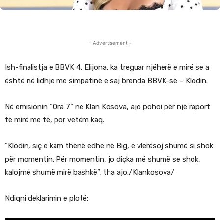
- Advertisement -
Ish-finalistja e BBVK 4, Elijona, ka treguar njëherë e mirë se a
është në lidhje me simpatinë e saj brenda BBVK-së – Klodin.
Në emisionin “Ora 7” në Klan Kosova, ajo pohoi për një raport
të mirë me të, por vetëm kaq.
“Klodin, siç e kam thënë edhe në Big, e vlerësoj shumë si shok
për momentin. Për momentin, jo diçka më shumë se shok,
kalojmë shumë mirë bashkë”, tha ajo./Klankosova/
Ndiqni deklarimin e plotë: