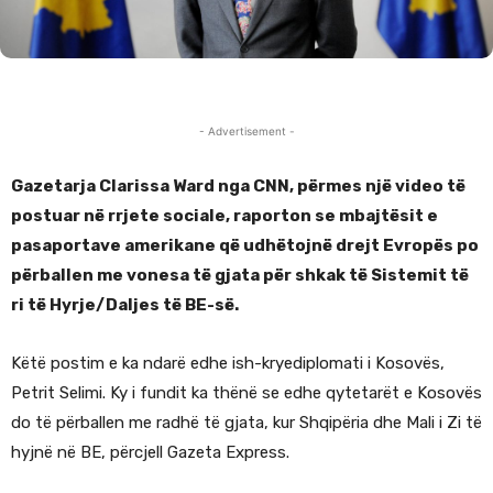
- Advertisement -
Gazetarja Clarissa Ward nga CNN, përmes një video të
postuar në rrjete sociale, raporton se mbajtësit e
pasaportave amerikane që udhëtojnë drejt Evropës po
përballen me vonesa të gjata për shkak të Sistemit të
ri të Hyrje/Daljes të BE-së.
Këtë postim e ka ndarë edhe ish-kryediplomati i Kosovës,
Petrit Selimi. Ky i fundit ka thënë se edhe qytetarët e Kosovës
do të përballen me radhë të gjata, kur Shqipëria dhe Mali i Zi të
hyjnë në BE, përcjell Gazeta Express.