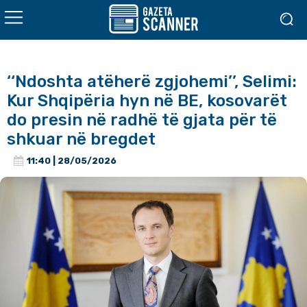
‘‘Ndoshta atëherë zgjohemi’’, Selimi:
Kur Shqipëria hyn në BE, kosovarët
do presin në radhë të gjata për të
shkuar në bregdet
11:40 | 28/05/2026