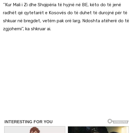
‘’Kur Mali i Zi dhe Shqipëria të hyjnë në BE, këto do të jenë
radhët që qytetarët e Kosovës do të duhet të durojnë për të
shkuar në bregdet, vetëm pak orë larg. Ndoshta atëherë do të
zgjohemi’’, ka shkruar ai.