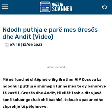
Ndodh puthja e parë mes Gresës
dhe Andit (Video)
07:45 | 13/01/2023
- Advertisement -
Më në fund në shtëpinë e Big Brother VIP Kosova ka
ndodhur puthja e shumëpritur në mes të dy banorëve
të kastit, Gresës dhe Andit, të cilët tash e disa javë
kanë kaluar goxha kohë bashkë, teksa ka pasur edhe
shprehje të pëlqimeve.