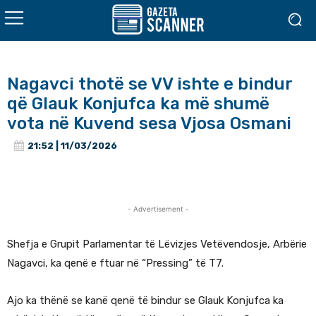
Nagavci thotë se VV ishte e bindur
që Glauk Konjufca ka më shumë
vota në Kuvend sesa Vjosa Osmani
21:52 | 11/03/2026
- Advertisement -
Shefja e Grupit Parlamentar të Lëvizjes Vetëvendosje, Arbërie
Nagavci, ka qenë e ftuar në “Pressing” të T7.
Ajo ka thënë se kanë qenë të bindur se Glauk Konjufca ka