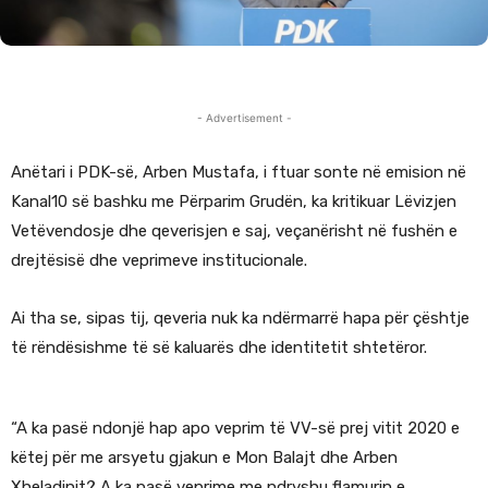
- Advertisement -
Anëtari i PDK-së, Arben Mustafa, i ftuar sonte në emision në
Kanal10 së bashku me Përparim Grudën, ka kritikuar Lëvizjen
Vetëvendosje dhe qeverisjen e saj, veçanërisht në fushën e
drejtësisë dhe veprimeve institucionale.
Ai tha se, sipas tij, qeveria nuk ka ndërmarrë hapa për çështje
të rëndësishme të së kaluarës dhe identitetit shtetëror.
“A ka pasë ndonjë hap apo veprim të VV-së prej vitit 2020 e
këtej për me arsyetu gjakun e Mon Balajt dhe Arben
Xheladinit? A ka pasë veprime me ndryshu flamurin e