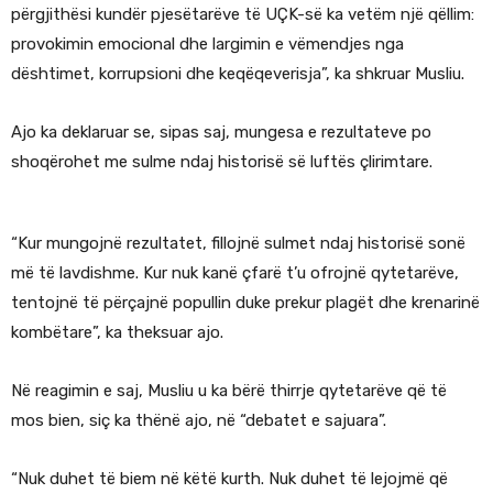
përgjithësi kundër pjesëtarëve të UÇK-së ka vetëm një qëllim:
provokimin emocional dhe largimin e vëmendjes nga
dështimet, korrupsioni dhe keqëqeverisja”, ka shkruar Musliu.
Ajo ka deklaruar se, sipas saj, mungesa e rezultateve po
shoqërohet me sulme ndaj historisë së luftës çlirimtare.
“Kur mungojnë rezultatet, fillojnë sulmet ndaj historisë sonë
më të lavdishme. Kur nuk kanë çfarë t’u ofrojnë qytetarëve,
tentojnë të përçajnë popullin duke prekur plagët dhe krenarinë
kombëtare”, ka theksuar ajo.
Në reagimin e saj, Musliu u ka bërë thirrje qytetarëve që të
mos bien, siç ka thënë ajo, në “debatet e sajuara”.
“Nuk duhet të biem në këtë kurth. Nuk duhet të lejojmë që