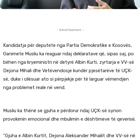
- Advertisement -
Kandidatja për deputete nga Partia Demokratike e Kosovës,
Ganimete Musliu ka reaguar ndaj deklaratave që, sipas saj, po
bëhen nga kryeministri në detyrë Albin Kurti, zyrtarja e VV-së
Dejona Mihali dhe Vetëvendosje kundër pjesëtarëve të UÇK-
së, duke i cilësuar ato si përpjekje për të larguar vëmendjen
nga problemet reale në vend.
Musliu ka thënë se gjuha e përdorur ndaj UÇK-së synon
provokimin emocional dhe mbulimin e dështimeve të qeverisë.
“Gjuha e Albin Kurtit, Dejona Aleksander Mihailit dhe VV-së në