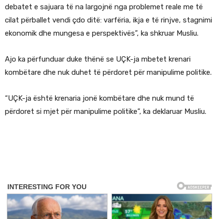
debatet e sajuara të na largojnë nga problemet reale me të
cilat përballet vendi çdo ditë: varfëria, ikja e të rinjve, stagnimi
ekonomik dhe mungesa e perspektivës”, ka shkruar Musliu.
Ajo ka përfunduar duke thënë se UÇK-ja mbetet krenari
kombëtare dhe nuk duhet të përdoret për manipulime politike.
“UÇK-ja është krenaria jonë kombëtare dhe nuk mund të
përdoret si mjet për manipulime politike”, ka deklaruar Musliu.