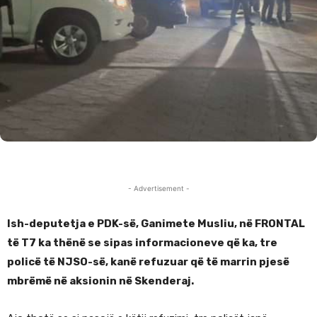
- Advertisement -
Ish-deputetja e PDK-së, Ganimete Musliu, në FRONTAL
të T7 ka thënë se sipas informacioneve që ka, tre
policë të NJSO-së, kanë refuzuar që të marrin pjesë
mbrëmë në aksionin në Skenderaj.