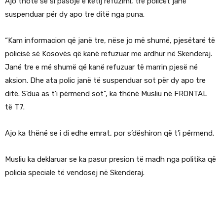
Ajo thotë se si pasojë e këtij refuzimi, tre policët janë
suspenduar për dy apo tre ditë nga puna.
“Kam informacion që janë tre, nëse jo më shumë, pjesëtarë të
policisë së Kosovës që kanë refuzuar me ardhur në Skenderaj.
Janë tre e më shumë që kanë refuzuar të marrin pjesë në
aksion. Dhe ata polic janë të suspenduar sot për dy apo tre
ditë. S’dua as t’i përmend sot”, ka thënë Musliu në FRONTAL
të T7.
Ajo ka thënë se i di edhe emrat, por s’dëshiron që t’i përmend.
Musliu ka deklaruar se ka pasur presion të madh nga politika që
policia speciale të vendosej në Skenderaj.