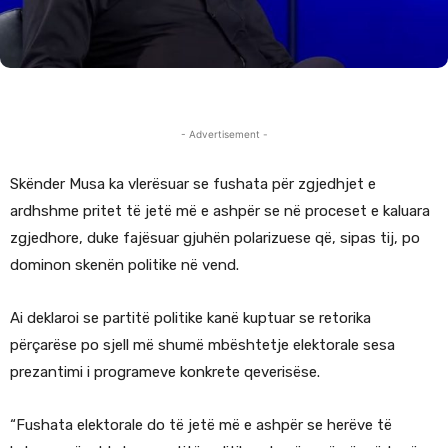
- Advertisement -
Skënder Musa ka vlerësuar se fushata për zgjedhjet e
ardhshme pritet të jetë më e ashpër se në proceset e kaluara
zgjedhore, duke fajësuar gjuhën polarizuese që, sipas tij, po
dominon skenën politike në vend.
Ai deklaroi se partitë politike kanë kuptuar se retorika
përçarëse po sjell më shumë mbështetje elektorale sesa
prezantimi i programeve konkrete qeverisëse.
“Fushata elektorale do të jetë më e ashpër se herëve të