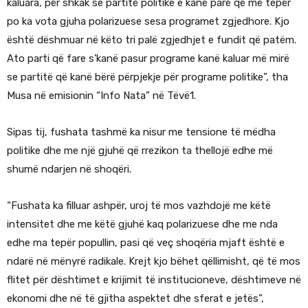
kaluara, për shkak se partitë politike e kanë parë që më tepër
po ka vota gjuha polarizuese sesa programet zgjedhore. Kjo
është dëshmuar në këto tri palë zgjedhjet e fundit që patëm.
Ato parti që fare s’kanë pasur programe kanë kaluar më mirë
se partitë që kanë bërë përpjekje për programe politike”, tha
Musa në emisionin “Info Nata” në Tëvë1.
Sipas tij, fushata tashmë ka nisur me tensione të mëdha
politike dhe me një gjuhë që rrezikon ta thellojë edhe më
shumë ndarjen në shoqëri.
“Fushata ka filluar ashpër, uroj të mos vazhdojë me këtë
intensitet dhe me këtë gjuhë kaq polarizuese dhe me nda
edhe ma tepër popullin, pasi që veç shoqëria mjaft është e
ndarë në mënyrë radikale. Krejt kjo bëhet qëllimisht, që të mos
flitet për dështimet e krijimit të institucioneve, dështimeve në
ekonomi dhe në të gjitha aspektet dhe sferat e jetës”,