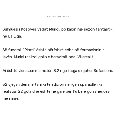
- Advertisement -
Sulmuesi i Kosovës Vedat Muriqi, po kalon një sezon fantastik
në La Liga.
Së fundmi, “Pirati” është përfshirë edhe në formacionin e
javës. Muriqi realizoi golin e barazimit ndaj Villarealit.
Ai është vlerësuar me notën 8.2 nga faqja e njohur Sofascore.
32 vjeçari deri më tani këtë edicion në ligën spanjolle i ka
realizuar 22 gola dhe është në garë për t’u bërë golashënuesi
më i mirë.