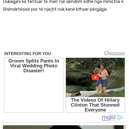
Dukagjini ka tentuar të marr një qëndrim edhe nga ministria e
Shëndetësisë por të njëjtit nuk kanë kthyer përgjigje.