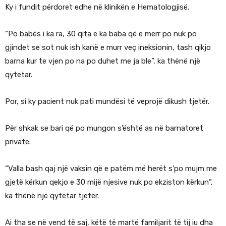
Ky i fundit përdoret edhe në klinikën e Hematologjisë.
“Po babës i ka ra, 30 qita e ka baba që e merr po nuk po
gjindet se sot nuk ish kanë e murr veç ineksionin, tash qikjo
barna kur te vjen po na po duhet me ja ble”, ka thënë një
qytetar.
Por, si ky pacient nuk pati mundësi të veprojë dikush tjetër.
Për shkak se bari që po mungon s’është as në barnatoret
private.
“Valla bash qaj një vaksin që e patëm më herët s’po mujm me
gjetë kërkun qekjo e 30 mijë njesive nuk po ekziston kërkun”,
ka thënë një qytetar tjetër.
Ai tha se në vend të saj, këtë të martë familjarit të tij iu dha