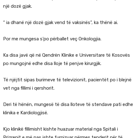
një dozë gjak.
“ ia dhanë një dozë gjak vend të vaksinës”, ka thënë ai.
Por me mungesa s’po përballet veç Onkologjia.
Ka disa javë që në Qendrën Klinike e Universitare të Kosovës
po mungojnë edhe disa lloje të penjve kirurgjik.
Të njëjtit sipas burimeve të televizionit, pacientët po i blejnë
vet nga fillimi i qershorit.
Deri të hënën, mungesë të disa lloteve të stendave pati edhe
klinika e Kardiologjisë.
Kjo klinikë fillimisht kishte huazuar material nga Spitali i
Prizrenit e më pas ishte furnizuar përmes tenderit për të