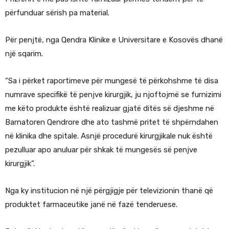
përfunduar sërish pa material.
Për penjtë, nga Qendra Klinike e Universitare e Kosovës dhanë
një sqarim.
“Sa i përket raportimeve për mungesë të përkohshme të disa
numrave specifikë të penjve kirurgjik, ju njoftojmë se furnizimi
me këto produkte është realizuar gjatë ditës së djeshme në
Barnatoren Qendrore dhe ato tashmë pritet të shpërndahen
në klinika dhe spitale. Asnjë procedurë kirurgjikale nuk është
pezulluar apo anuluar për shkak të mungesës së penjve
kirurgjik”.
Nga ky institucion në një përgjigje për televizionin thanë që
produktet farmaceutike janë në fazë tenderuese.