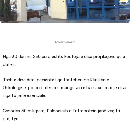
- Advertisement -
Nga 30 deri në 250 euro është kostoja e disa prej ilaçeve që u
duhen.
Tash e disa ditë, pacientët që trajtohen në Kilinikën e
Onkologjisë, po përballen me mungesën e barnave, madje disa
nga to janë esenciale.
Casodex 50 miligram, Palbociclib e Eritropotein janë veç tri
prej tyre.