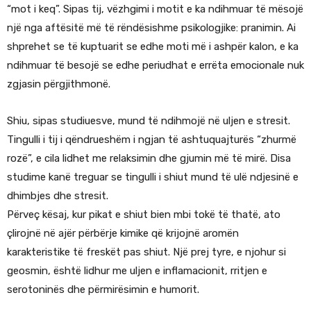
“mot i keq”. Sipas tij, vëzhgimi i motit e ka ndihmuar të mësojë
një nga aftësitë më të rëndësishme psikologjike: pranimin. Ai
shprehet se të kuptuarit se edhe moti më i ashpër kalon, e ka
ndihmuar të besojë se edhe periudhat e errëta emocionale nuk
zgjasin përgjithmonë.
Shiu, sipas studiuesve, mund të ndihmojë në uljen e stresit.
Tingulli i tij i qëndrueshëm i ngjan të ashtuquajturës “zhurmë
rozë”, e cila lidhet me relaksimin dhe gjumin më të mirë. Disa
studime kanë treguar se tingulli i shiut mund të ulë ndjesinë e
dhimbjes dhe stresit.
Përveç kësaj, kur pikat e shiut bien mbi tokë të thatë, ato
çlirojnë në ajër përbërje kimike që krijojnë aromën
karakteristike të freskët pas shiut. Një prej tyre, e njohur si
geosmin, është lidhur me uljen e inflamacionit, rritjen e
serotoninës dhe përmirësimin e humorit.