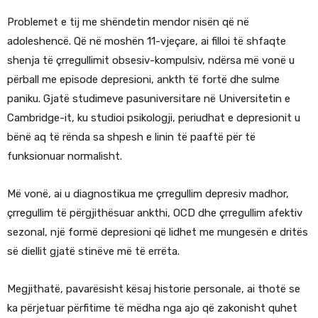
Problemet e tij me shëndetin mendor nisën që në
adoleshencë. Që në moshën 11-vjeçare, ai filloi të shfaqte
shenja të çrregullimit obsesiv-kompulsiv, ndërsa më vonë u
përball me episode depresioni, ankth të fortë dhe sulme
paniku. Gjatë studimeve pasuniversitare në Universitetin e
Cambridge-it, ku studioi psikologji, periudhat e depresionit u
bënë aq të rënda sa shpesh e linin të paaftë për të
funksionuar normalisht.
Më vonë, ai u diagnostikua me çrregullim depresiv madhor,
çrregullim të përgjithësuar ankthi, OCD dhe çrregullim afektiv
sezonal, një formë depresioni që lidhet me mungesën e dritës
së diellit gjatë stinëve më të errëta.
Megjithatë, pavarësisht kësaj historie personale, ai thotë se
ka përjetuar përfitime të mëdha nga ajo që zakonisht quhet