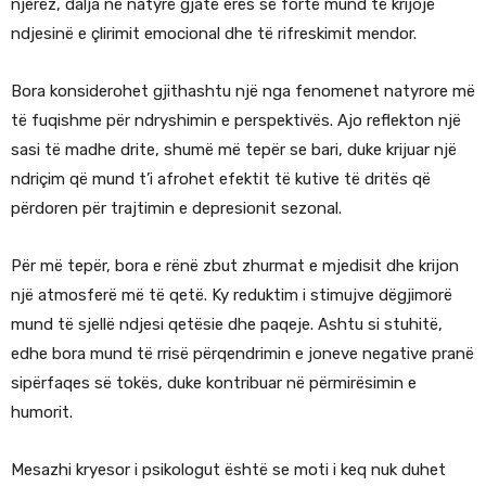
njerëz, dalja në natyrë gjatë erës së fortë mund të krijojë
ndjesinë e çlirimit emocional dhe të rifreskimit mendor.
Bora konsiderohet gjithashtu një nga fenomenet natyrore më
të fuqishme për ndryshimin e perspektivës. Ajo reflekton një
sasi të madhe drite, shumë më tepër se bari, duke krijuar një
ndriçim që mund t’i afrohet efektit të kutive të dritës që
përdoren për trajtimin e depresionit sezonal.
Për më tepër, bora e rënë zbut zhurmat e mjedisit dhe krijon
një atmosferë më të qetë. Ky reduktim i stimujve dëgjimorë
mund të sjellë ndjesi qetësie dhe paqeje. Ashtu si stuhitë,
edhe bora mund të rrisë përqendrimin e joneve negative pranë
sipërfaqes së tokës, duke kontribuar në përmirësimin e
humorit.
Mesazhi kryesor i psikologut është se moti i keq nuk duhet