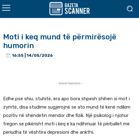
Moti i keq mund të përmirësojë
humorin
16:55 | 14/05/2026
- Advertisement -
Edhe pse shiu, stuhitë, era apo bora shpesh shihen si mot i
zymtë, disa studime sugjerojnë se ato mund të kenë ndikim
pozitiv në shëndetin mendor dhe fizik. Një psikolog i njohur
tregon se pikërisht moti i keq e ka ndihmuar të përballet me
periudha të vështira depresioni dhe ankthi.