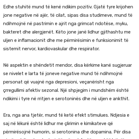
Edhe stuhitë mund të kenë ndikim pozitiv. Gjatë tyre krijohen
jone negative në ajër, të cilat, sipas disa studimeve, mund të
ndihmojnë në pastrimin e ajrit nga grimcat ndotëse, myku,
bakteret dhe alergjenët. Këto jone janë lidhur gjithashtu me
uljen e inflamacionit dhe me përmirësimin e funksionimit të
sistemit nervor, kardiovaskular dhe respirator.
Në aspektin e shëndetit mendor, disa kërkime kanë sugjeruar
se nivelet e larta të joneve negative mund të ndihmojnë
personat që vuajnë nga depresioni, veçanërisht nga
çrregullimi afektiv sezonal. Një shpjegim i mundshëm është
ndikimi i tyre në rritjen e serotoninës dhe në uljen e ankthit.
Era, nga ana tjetër, mund të ketë efekt stimulues. Ndjesia e
saj në lëkurë është lidhur me çlirimin e kimikateve që
përmirësojnë humorin, si serotonina dhe dopamina. Për disa