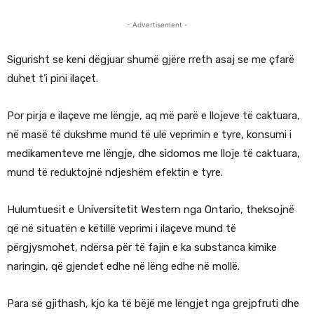
- Advertisement -
Sigurisht se keni dëgjuar shumë gjëre rreth asaj se me çfarë
duhet t’i pini ilaçet.
Por pirja e ilaçeve me lëngje, aq më parë e llojeve të caktuara,
në masë të dukshme mund të ulë veprimin e tyre, konsumi i
medikamenteve me lëngje, dhe sidomos me lloje të caktuara,
mund të reduktojnë ndjeshëm efektin e tyre.
Hulumtuesit e Universitetit Western nga Ontario, theksojnë
që në situatën e këtillë veprimi i ilaçeve mund të
përgjysmohet, ndërsa për të fajin e ka substanca kimike
naringin, që gjendet edhe në lëng edhe në mollë.
Para së gjithash, kjo ka të bëjë me lëngjet nga grejpfruti dhe