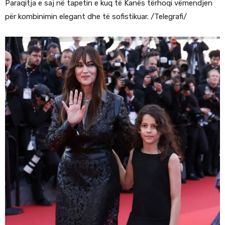
Paraqitja e saj në tapetin e kuq të Kanës tërhoqi vëmendjen
për kombinimin elegant dhe të sofistikuar. /Telegrafi/