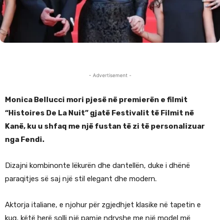
- Advertisement -
Monica Bellucci
mori pjesë në premierën e filmit
“Histoires De La Nuit” gjatë Festivalit të Filmit në
Kanë, ku u shfaq me një fustan të zi të personalizuar
nga Fendi.
Dizajni kombinonte lëkurën dhe dantellën, duke i dhënë
paraqitjes së saj një stil elegant dhe modern.
Aktorja italiane, e njohur për zgjedhjet klasike në tapetin e
kuq, këtë herë solli një pamje ndryshe me një model më