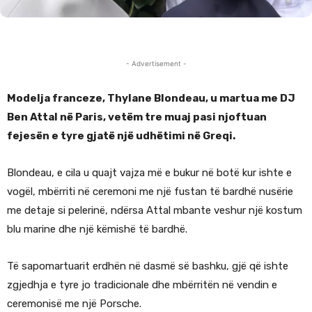
- Advertisement -
Modelja franceze, Thylane Blondeau, u martua me DJ
Ben Attal në Paris, vetëm tre muaj pasi njoftuan
fejesën e tyre gjatë një udhëtimi në Greqi.
Blondeau, e cila u quajt vajza më e bukur në botë kur ishte e
vogël, mbërriti në ceremoni me një fustan të bardhë nusërie
me detaje si pelerinë, ndërsa Attal mbante veshur një kostum
blu marine dhe një këmishë të bardhë.
Të sapomartuarit erdhën në dasmë së bashku, gjë që ishte
zgjedhja e tyre jo tradicionale dhe mbërritën në vendin e
ceremonisë me një Porsche.