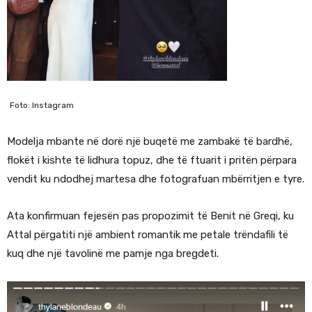
Foto: Instagram
Modelja mbante në dorë një buqetë me zambakë të bardhë,
flokët i kishte të lidhura topuz, dhe të ftuarit i pritën përpara
vendit ku ndodhej martesa dhe fotografuan mbërritjen e tyre.
Ata konfirmuan fejesën pas propozimit të Benit në Greqi, ku
Attal përgatiti një ambient romantik me petale trëndafili të
kuq dhe një tavolinë me pamje nga bregdeti.