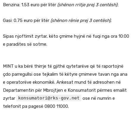
Benzina: 1.53 euro për litër
(shënon rritje prej 3 centësh)
;
Gasi: 0.75 euro për litër
(shënon rënie prej 3 centësh)
.
Sipas njoftimit zyrtar, këto çmime hyjnë në fuqi nga ora 10:00
e paradites së sotme.
MINT u ka bërë thirrje të gjithë qytetarëve që të raportojnë
çdo parregullsi ose tejkalim të këtyre çmimeve tavan nga ana
e operatorëve ekonomikë. Ankesat mund të adresohen në
Departamentin për Mbrojtjen e Konsumatorit përmes emailit
konsumatori@rks-gov.net
zyrtar
ose në numrin e
telefonit pa pagesë 0800 11000.