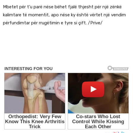
Mbetet për t’u parë nëse bëhet fjalë thjesht për një zënkë
kalimtare të momentit, apo nëse ky është vërtet një vendim
përfundimtar për rrugëtimin e tyre si çift. /Prive/