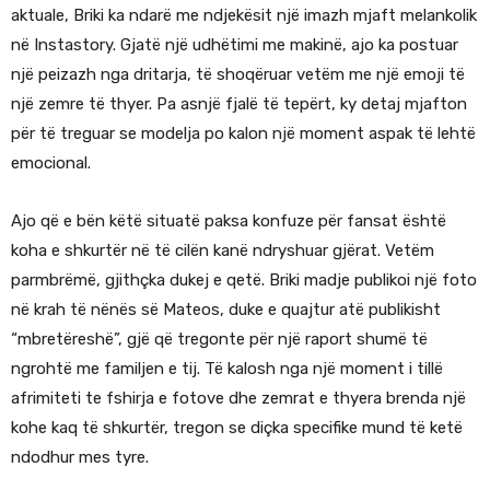
aktuale, Briki ka ndarë me ndjekësit një imazh mjaft melankolik
në Instastory. Gjatë një udhëtimi me makinë, ajo ka postuar
një peizazh nga dritarja, të shoqëruar vetëm me një emoji të
një zemre të thyer. Pa asnjë fjalë të tepërt, ky detaj mjafton
për të treguar se modelja po kalon një moment aspak të lehtë
emocional.
Ajo që e bën këtë situatë paksa konfuze për fansat është
koha e shkurtër në të cilën kanë ndryshuar gjërat. Vetëm
parmbrëmë, gjithçka dukej e qetë. Briki madje publikoi një foto
në krah të nënës së Mateos, duke e quajtur atë publikisht
“mbretëreshë”, gjë që tregonte për një raport shumë të
ngrohtë me familjen e tij. Të kalosh nga një moment i tillë
afrimiteti te fshirja e fotove dhe zemrat e thyera brenda një
kohe kaq të shkurtër, tregon se diçka specifike mund të ketë
ndodhur mes tyre.