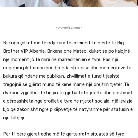
- Advertisement -
Një nga çiftet më të ndjekura të edicionit të pestë të Big
Brother VIP Albania, Brikena dhe Mateo, duket se po kalojnë
një moment jo të mirë në marrëdhënien e tyre. Pas një
rrugëtimi plot emocione brenda shtëpisë dhe momenteve të
bukura që ndanë me publikun, zhvillimet e fundit jashtë
tregojnë se gjërat mund të kenë marrë një drejtim tjetër. Të
dy kanë zgjedhur të heqin të gjitha fotografitë dhe postimet
e përbashkëta nga profilet e tyre në rrjetet sociale, një lëvizje
kjo që zakonisht ngre pikëpyetje të natyrshme për statusin e
një lidhjeje.
Për t’i bërë gjërat edhe më të qarta rreth situatës së tyre