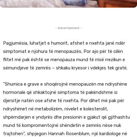
- Advertisement -
Pagjumësia, luhatjet e humorit, afshet e nxehta janë ndër
simptomat e njohura të menopauzës. Por ajo për të cilën
flitet më pak është se menopauza mund të rrisë rrezikun e
sëmundjeve të zemrës – shkaku kryesor i vdekjes tek gratë.
“Shumica e grave e shoqërojnë menopauzën me ndryshime
hormonale që shkaktojnë simptoma të pakëndshme si
djersitje natën ose afshe të nxehta. Por dihet më pak për
ndryshimet në metabolizëm, nivelet e kolesterolit,
shpërndarjen e yndyrës dhe presionin e gjakut që gjithashtu
mund të kompromentojnë shëndetin e zemrës nëse nuk
trajtohen”, shpjegon Hannah Rosenblum, një kardiologe në