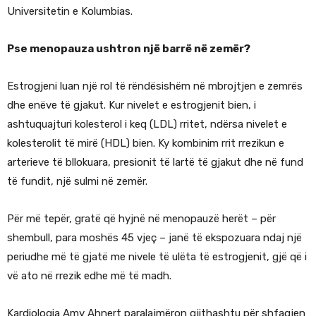
Universitetin e Kolumbias.
Pse menopauza ushtron një barrë në zemër?
Estrogjeni luan një rol të rëndësishëm në mbrojtjen e zemrës
dhe enëve të gjakut. Kur nivelet e estrogjenit bien, i
ashtuquajturi kolesterol i keq (LDL) rritet, ndërsa nivelet e
kolesterolit të mirë (HDL) bien. Ky kombinim rrit rrezikun e
arterieve të bllokuara, presionit të lartë të gjakut dhe në fund
të fundit, një sulmi në zemër.
Për më tepër, gratë që hyjnë në menopauzë herët – për
shembull, para moshës 45 vjeç – janë të ekspozuara ndaj një
periudhe më të gjatë me nivele të ulëta të estrogjenit, gjë që i
vë ato në rrezik edhe më të madh.
Kardiologia Amy Ahnert paralajmëron gjithashtu për shfaqjen