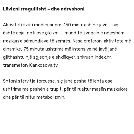
Lëvizni rregullisht – dhe ndryshoni
Aktiviteti fizik i moderuar prej 150 minutash në javë – siç
është ecja, noti ose çiklizmi – mund të zvogëlojë ndjeshëm
rrezikun e sëmundjeve të zemrës. Nëse preferoni aktivitete më
dinamike, 75 minuta ushtrime më intensive në javë janë
gjithashtu një zgjedhje e shkëlqyer, shkruan Index.hr,
transmeton Klankosova.tv.
Shtoni stërvitje forcuese, siç janë pesha të lehta ose
ushtrime me peshën e trupit, për të ruajtur masën muskulore
dhe për të rritur metabolizmin.