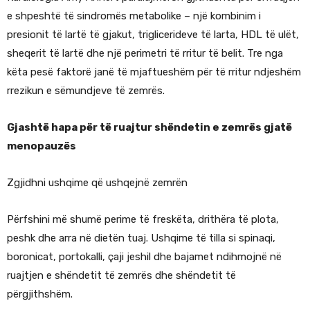
e shpeshtë të sindromës metabolike – një kombinim i
presionit të lartë të gjakut, triglicerideve të larta, HDL të ulët,
sheqerit të lartë dhe një perimetri të rritur të belit. Tre nga
këta pesë faktorë janë të mjaftueshëm për të rritur ndjeshëm
rrezikun e sëmundjeve të zemrës.
Gjashtë hapa për të ruajtur shëndetin e zemrës gjatë
menopauzës
Zgjidhni ushqime që ushqejnë zemrën
Përfshini më shumë perime të freskëta, drithëra të plota,
peshk dhe arra në dietën tuaj. Ushqime të tilla si spinaqi,
boronicat, portokalli, çaji jeshil dhe bajamet ndihmojnë në
ruajtjen e shëndetit të zemrës dhe shëndetit të
përgjithshëm.