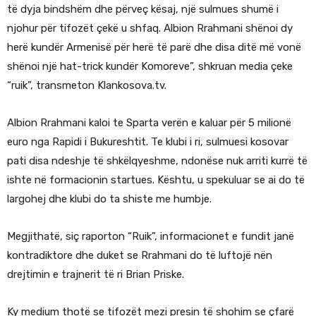
të dyja bindshëm dhe përveç kësaj, një sulmues shumë i
njohur për tifozët çekë u shfaq. Albion Rrahmani shënoi dy
herë kundër Armenisë për herë të parë dhe disa ditë më vonë
shënoi një hat-trick kundër Komoreve”, shkruan media çeke
“ruik”, transmeton Klankosova.tv.
Albion Rrahmani kaloi te Sparta verën e kaluar për 5 milionë
euro nga Rapidi i Bukureshtit. Te klubi i ri, sulmuesi kosovar
pati disa ndeshje të shkëlqyeshme, ndonëse nuk arriti kurrë të
ishte në formacionin startues. Kështu, u spekuluar se ai do të
largohej dhe klubi do ta shiste me humbje.
Megjithatë, siç raporton “Ruik”, informacionet e fundit janë
kontradiktore dhe duket se Rrahmani do të luftojë nën
drejtimin e trajnerit të ri Brian Priske.
Ky medium thotë se tifozët mezi presin të shohim se çfarë