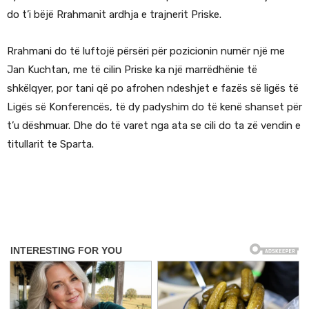
do t’i bëjë Rrahmanit ardhja e trajnerit Priske.
Rrahmani do të luftojë përsëri për pozicionin numër një me
Jan Kuchtan, me të cilin Priske ka një marrëdhënie të
shkëlqyer, por tani që po afrohen ndeshjet e fazës së ligës të
Ligës së Konferencës, të dy padyshim do të kenë shanset për
t’u dëshmuar. Dhe do të varet nga ata se cili do ta zë vendin e
titullarit te Sparta.