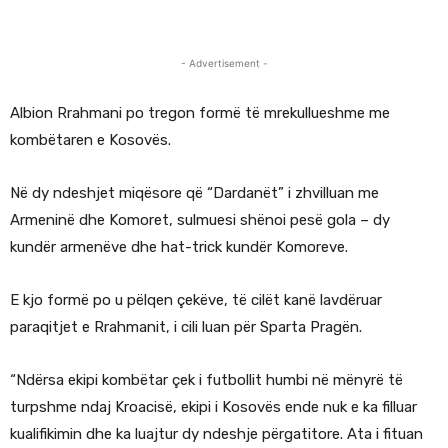
- Advertisement -
Albion Rrahmani po tregon formë të mrekullueshme me
kombëtaren e Kosovës.
Në dy ndeshjet miqësore që “Dardanët” i zhvilluan me
Armeninë dhe Komoret, sulmuesi shënoi pesë gola – dy
kundër armenëve dhe hat-trick kundër Komoreve.
E kjo formë po u pëlqen çekëve, të cilët kanë lavdëruar
paraqitjet e Rrahmanit, i cili luan për Sparta Pragën.
“Ndërsa ekipi kombëtar çek i futbollit humbi në mënyrë të
turpshme ndaj Kroacisë, ekipi i Kosovës ende nuk e ka filluar
kualifikimin dhe ka luajtur dy ndeshje përgatitore. Ata i fituan