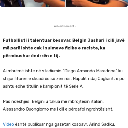
- Advertisement -
Futbollisti i talentuar kesovar, Belgin Jashari i cili javë
më parë ishte cak i sulmeve fizike e raciste, ka
përmbushur ëndrrën e tij.
Ai mbrëmë ishte në stadiumin ”Diego Armando Maradona” ku
shijoi fitoren e skuadrës së zëmrës, Napolit ndaj Cagliarit, e po
ashtu edhe titullin e kampionit të Serie A.
Pas ndeshjes, Belgini u takua me mbrojtësin italian,
Alessandro Buongiorno me i cili e përqafoi ngrohtësisht.
Video
është publikuar nga gazetari kosoavr, Arlind Sadiku.