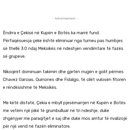
- Advertisement -
Ëndrra e Çekisë në Kupën e Botës ka marrë fund.
Përfaqësuesja çeke është eliminuar nga turneu pas humbjes
së thellë 3:0 ndaj Meksikës në ndeshjen vendimtare të fazës
së grupeve.
Nikoqirët dominuan takimin dhe gjetën rrugën e golit përmes
Chavez Garcias, Quinones dhe Fidalgo, të cilët vulosën fitoren
e rëndësishme të Meksikës.
Me këtë disfatë, Çekia e mbyll pjesëmarrjen në Kupën e Botës
me vetëm një pikë të grumbulluar në tri ndeshje, duke
zhgënjyer me paraqitjet e saj dhe duke mos arritur të rivalizojë
për një vend në fazën eliminatore.