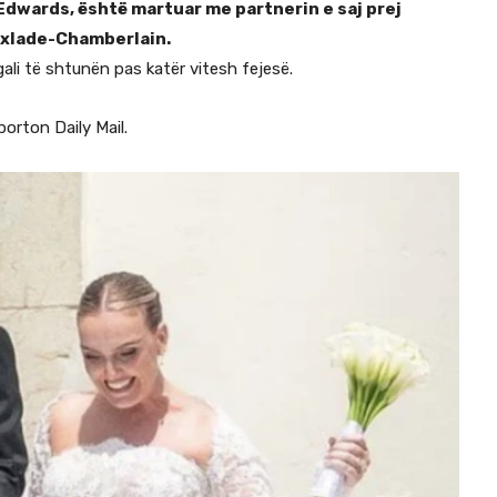
e Edwards, është martuar me partnerin e saj prej
Oxlade-Chamberlain.
tugali të shtunën pas katër vitesh fejesë.
porton Daily Mail.