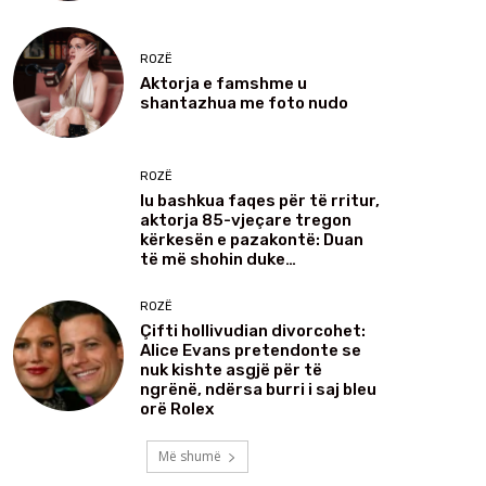
ROZË
Aktorja e famshme u
shantazhua me foto nudo
ROZË
Iu bashkua faqes për të rritur,
aktorja 85-vjeçare tregon
kërkesën e pazakontë: Duan
të më shohin duke…
ROZË
Çifti hollivudian divorcohet:
Alice Evans pretendonte se
nuk kishte asgjë për të
ngrënë, ndërsa burri i saj bleu
orë Rolex
Më shumë