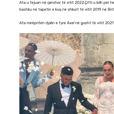
Ata u fejuan në qershor të vitit 2022.Çifti u lidh për 
bashku në tapetin e kuq në shkurt të vitit 2019 në Bri
Ata mirëpritën djalin e tyre Axel në gusht të vitit 202