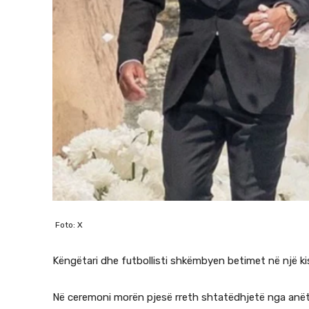
Foto: X
Këngëtari dhe futbollisti shkëmbyen betimet në një kis
Në ceremoni morën pjesë rreth shtatëdhjetë nga anëta