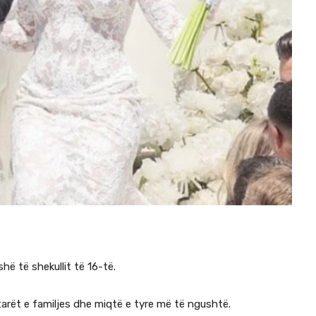
hë të shekullit të 16-të.
rët e familjes dhe miqtë e tyre më të ngushtë.