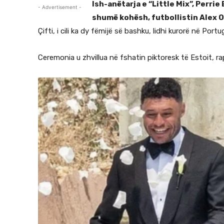
Ish-anëtarja e “Little Mix”, Perri
- Advertisement -
shumë kohësh, futbollistin Alex 
Çifti, i cili ka dy fëmijë së bashku, lidhi kurorë në Por
Ceremonia u zhvillua në fshatin piktoresk të Estoit, ra