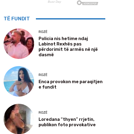
TË FUNDIT
ROZË
Policia nis hetime ndaj
Labinot Rexhës pas
përdorimit të armës në një
dasmë
ROZË
Enca provokon me paraqitjen
e fundit
ROZË
Loredana “thyen” rrjetin,
publikon foto provokative