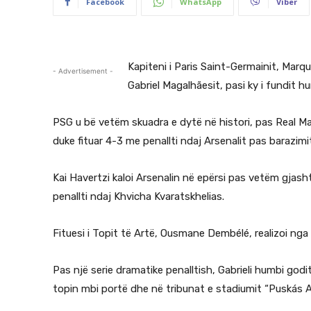
Facebook
WhatsApp
Viber
Kapiteni i Paris Saint-Germainit, Marqu
- Advertisement -
Gabriel Magalhãesit, pasi ky i fundit 
PSG u bë vetëm skuadra e dytë në histori, pas Real Mad
duke fituar 4-3 me penallti ndaj Arsenalit pas barazimi
Kai Havertzi kaloi Arsenalin në epërsi pas vetëm gjas
penallti ndaj Khvicha Kvaratskhelias.
Fituesi i Topit të Artë, Ousmane Dembélé, realizoi nga 
Pas një serie dramatike penalltish, Gabrieli humbi god
topin mbi portë dhe në tribunat e stadiumit “Puskás A