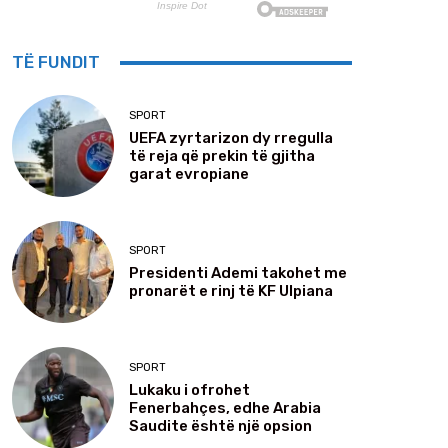
TË FUNDIT
SPORT
UEFA zyrtarizon dy rregulla
të reja që prekin të gjitha
garat evropiane
SPORT
Presidenti Ademi takohet me
pronarët e rinj të KF Ulpiana
SPORT
Lukaku i ofrohet
Fenerbahçes, edhe Arabia
Saudite është një opsion