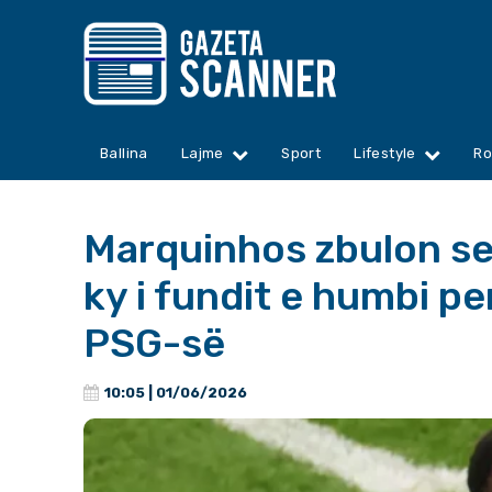
Ballina
Lajme
Sport
Lifestyle
Ro
Marquinhos zbulon se ç
ky i fundit e humbi p
PSG-së
10:05 | 01/06/2026