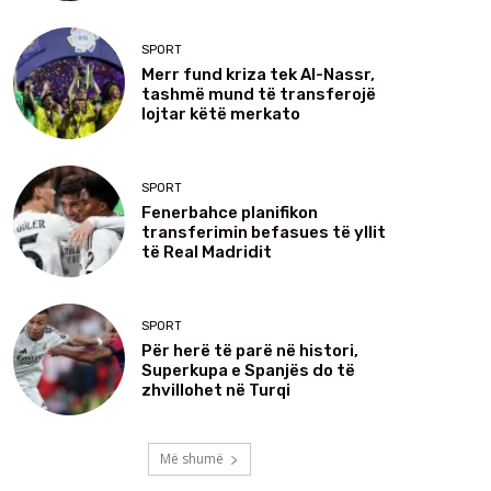
SPORT
Merr fund kriza tek Al-Nassr,
tashmë mund të transferojë
lojtar këtë merkato
SPORT
Fenerbahce planifikon
transferimin befasues të yllit
të Real Madridit
SPORT
Për herë të parë në histori,
Superkupa e Spanjës do të
zhvillohet në Turqi
Më shumë