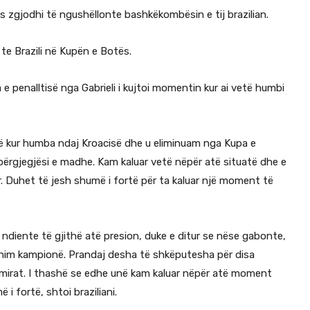
s zgjodhi të ngushëllonte bashkëkombësin e tij brazilian.
te Brazili në Kupën e Botës.
 penalltisë nga Gabrieli i kujtoi momentin kur ai vetë humbi
unë kur humba ndaj Kroacisë dhe u eliminuam nga Kupa e
përgjegjësi e madhe. Kam kaluar vetë nëpër atë situatë dhe e
tar. Duhet të jesh shumë i fortë për ta kaluar një moment të
 ndiente të gjithë atë presion, duke e ditur se nëse gabonte,
shim kampionë. Prandaj desha të shkëputesha për disa
 mirat. I thashë se edhe unë kam kaluar nëpër atë moment
 i fortë, shtoi braziliani.