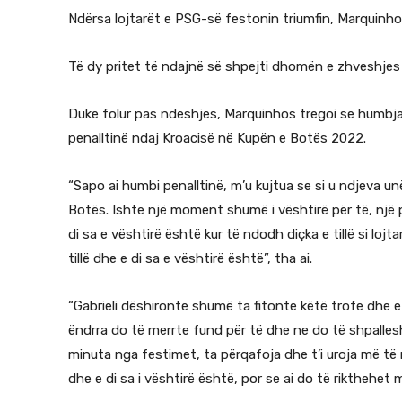
Ndërsa lojtarët e PSG-së festonin triumfin, Marquinho
Të dy pritet të ndajnë së shpejti dhomën e zhveshjes 
Duke folur pas ndeshjes, Marquinhos tregoi se humbja e
penalltinë ndaj Kroacisë në Kupën e Botës 2022.
“Sapo ai humbi penalltinë, m’u kujtua se si u ndjeva 
Botës. Ishte një moment shumë i vështirë për të, një 
di sa e vështirë është kur të ndodh diçka e tillë si loj
tillë dhe e di sa e vështirë është”, tha ai.
“Gabrieli dëshironte shumë ta fitonte këtë trofe dhe e
ëndrra do të merrte fund për të dhe ne do të shpalle
minuta nga festimet, ta përqafoja dhe t’i uroja më të
dhe e di sa i vështirë është, por se ai do të rikthehet më