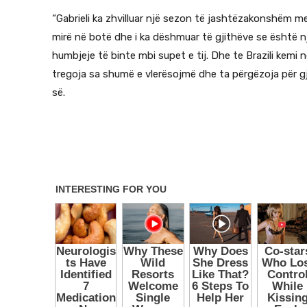
“Gabrieli ka zhvilluar një sezon të jashtëzakonshëm m
mirë në botë dhe i ka dëshmuar të gjithëve se është nj
humbjeje të binte mbi supet e tij. Dhe te Brazili kemi 
tregoja sa shumë e vlerësojmë dhe ta përgëzoja për gji
së.