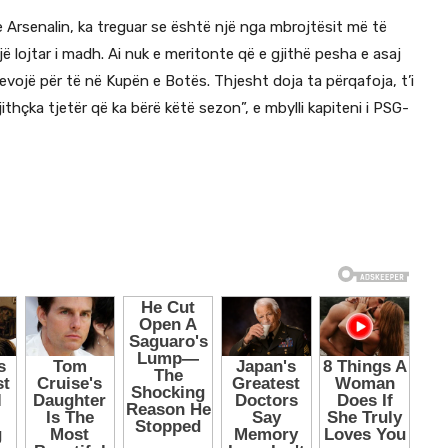
e Arsenalin, ka treguar se është një nga mbrojtësit më të
ë lojtar i madh. Ai nuk e meritonte që e gjithë pesha e asaj
nevojë për të në Kupën e Botës. Thjesht doja ta përqafoja, t’i
thçka tjetër që ka bërë këtë sezon”, e mbylli kapiteni i PSG-