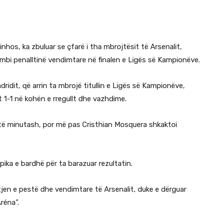
inhos, ka zbuluar se çfarë i tha mbrojtësit të Arsenalit,
humbi penalltinë vendimtare në finalen e Ligës së Kampionëve.
ridit, që arrin ta mbrojë titullin e Ligës së Kampionëve,
t 1-1 në kohën e rregullt dhe vazhdime.
htë minutash, por më pas Cristhian Mosquera shkaktoi
pika e bardhë për ta barazuar rezultatin.
itjen e pestë dhe vendimtare të Arsenalit, duke e dërguar
réna”.