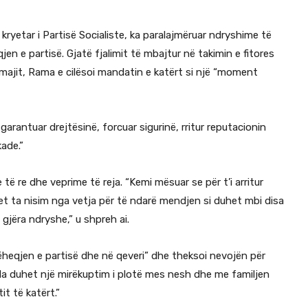
kryetar i Partisë Socialiste, ka paralajmëruar ndryshime të
n e partisë. Gjatë fjalimit të mbajtur në takimin e fitores
 majit, Rama e cilësoi mandatin e katërt si një “moment
 garantuar drejtësinë, forcuar sigurinë, rritur reputacionin
ade.”
 re dhe veprime të reja. “Kemi mësuar se për t’i arritur
 ta nisim nga vetja për të ndarë mendjen si duhet mbi disa
gjëra ndryshe,” u shpreh ai.
heqjen e partisë dhe në qeveri” dhe theksoi nevojën për
Na duhet një mirëkuptim i plotë mes nesh dhe me familjen
t të katërt.”