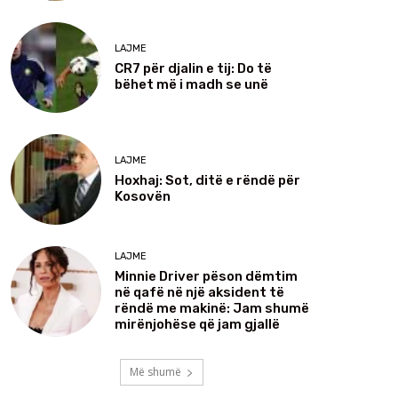
LAJME
CR7 për djalin e tij: Do të
bëhet më i madh se unë
LAJME
Hoxhaj: Sot, ditë e rëndë për
Kosovën
LAJME
Minnie Driver pëson dëmtim
në qafë në një aksident të
rëndë me makinë: Jam shumë
mirënjohëse që jam gjallë
Më shumë