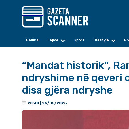
Ballina
Lajme
Sport
Lifestyle
Ro
“Mandat historik”, R
ndryshime në qeveri 
disa gjëra ndryshe
20:48 | 26/05/2025