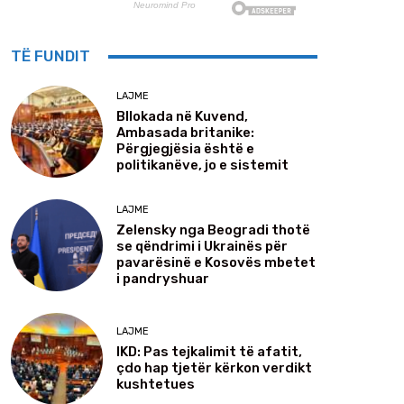
TË FUNDIT
LAJME
Bllokada në Kuvend,
Ambasada britanike:
Përgjegjësia është e
politikanëve, jo e sistemit
LAJME
Zelensky nga Beogradi thotë
se qëndrimi i Ukrainës për
pavarësinë e Kosovës mbetet
i pandryshuar
LAJME
IKD: Pas tejkalimit të afatit,
çdo hap tjetër kërkon verdikt
kushtetues