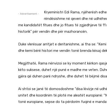
Kryeministri Edi Rama, njëherësh edhe 
- Advertisement -
rëndësishme në qeveri dhe në udhëheqje
me kandidatët fitues dhe jo fitues të zgjedhjeve të 11
historik” për vendin dhe për mazhorancën.
Duke vlerësuar arritjet e deritanishme, ai tha se: “Kemi
dhe kemi bërë histori me vendin tonë brenda kësaj dek
Megjithatë, Rama nënvizoi se ky moment kërkon qasje të
këto suksese, duhet një punë e madhe me veten. Duhet
gjëra që duhen parë ndryshe, dhe duhet të bëjmë disa 
Ai shtoi se janë të domosdoshme “disa lëvizje në udhë
unitet dhe koordinim të plotë me aleatët europianë: “
tonë europiane, sepse do ta përdorim fuqinë e mandati