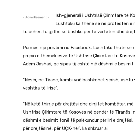
Ish-gjenerali i Ushtrisë Çlirimtare të 
- Advertisement -
Lushtaku ka thënë se në protestën e 
të bëhen të gjithë së bashku për të vërtetën dhe drejt
Përmes një postimi në Facebook, Lushtaku thotë se në k
grupin e themeluesve të Ushtrisë Çlirimtare të Kosov
Adem Jashari, që sipas tij është një dëshmi e besimit të
“Nesër, në Tiranë, kombi ynë bashkohet sërish, ashtu s
vështira të lirisë”.
“Në këtë thirrje për drejtësi dhe dinjitet kombëtar, m
Ushtrisë Çlirimtare të Kosovës në qendër të Tiranës,
dëshmi e besimit tonë të palëkundur për liri e drejtësi
për drejtësinë, për UÇK-në!”, ka shkruar ai.