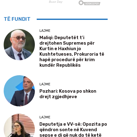
TË FUNDIT
LAJME
Maliqi: Deputetët t’i
drejtohen Supremes për
Kurtin e Haxhiun jo
Kushtetueses, Prokuroria të
hapë procedurë për krim
kundër Republikës
LAJME
Pozhari: Kosova po shkon
drejt zgjedhjeve
LAJME
Deputetja e VV-së: Opozita po
qëndron sonte në Kuvend
sepse e di që nuk do të ketë