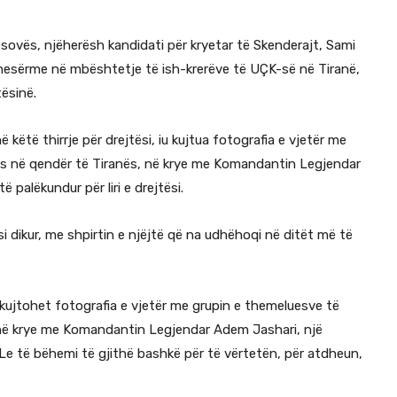
Kosovës, njëherësh kandidati për kryetar të Skenderajt, Sami
nesërme në mbështetje të ish-krerëve të UÇK-së në Tiranë,
ësinë.
ëtë thirrje për drejtësi, iu kujtua fotografia e vjetër me
ës në qendër të Tiranës, në krye me Komandantin Legjendar
 palëkundur për liri e drejtësi.
i dikur, me shpirtin e njëjtë që na udhëhoqi në ditët më të
ë kujtohet fotografia e vjetër me grupin e themeluesve të
 në krye me Komandantin Legjendar Adem Jashari, një
. Le të bëhemi të gjithë bashkë për të vërtetën, për atdheun,