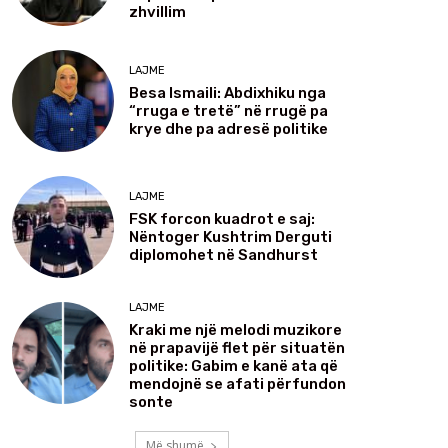
zhvillim
LAJME
Besa Ismaili: Abdixhiku nga
“rruga e tretë” në rrugë pa
krye dhe pa adresë politike
LAJME
FSK forcon kuadrot e saj:
Nëntoger Kushtrim Derguti
diplomohet në Sandhurst
LAJME
Kraki me një melodi muzikore
në prapavijë flet për situatën
politike: Gabim e kanë ata që
mendojnë se afati përfundon
sonte
Më shumë