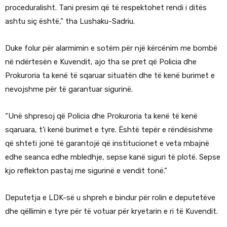
proceduralisht. Tani presim që të respektohet rendi i ditës
ashtu siç është,” tha Lushaku-Sadriu.
Duke folur për alarmimin e sotëm për një kërcënim me bombë
në ndërtesën e Kuvendit, ajo tha se pret që Policia dhe
Prokuroria ta kenë të sqaruar situatën dhe të kenë burimet e
nevojshme për të garantuar sigurinë.
“Unë shpresoj që Policia dhe Prokuroria ta kenë të kenë
sqaruara, t’i kenë burimet e tyre. Është tepër e rëndësishme
që shteti jonë të garantojë që institucionet e veta mbajnë
edhe seanca edhe mbledhje, sepse kanë siguri të plotë. Sepse
kjo reflekton pastaj me sigurinë e vendit tonë.”
Deputetja e LDK-së u shpreh e bindur për rolin e deputetëve
dhe qëllimin e tyre për të votuar për kryetarin e ri të Kuvendit.