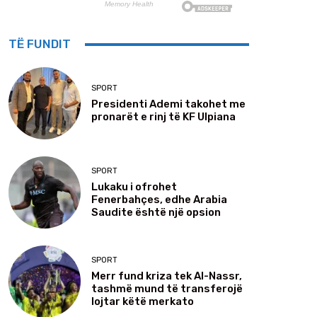
TË FUNDIT
SPORT
Presidenti Ademi takohet me
pronarët e rinj të KF Ulpiana
SPORT
Lukaku i ofrohet
Fenerbahçes, edhe Arabia
Saudite është një opsion
SPORT
Merr fund kriza tek Al-Nassr,
tashmë mund të transferojë
lojtar këtë merkato