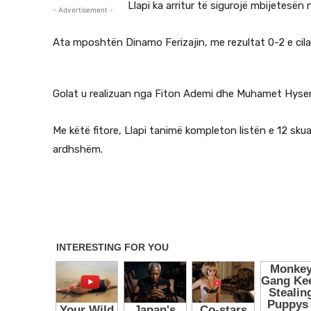
Llapi ka arritur të sigurojë mbijetesën n
- Advertisement -
Ata mposhtën Dinamo Ferizajin, me rezultat 0-2 e cila
Golat u realizuan nga Fiton Ademi dhe Muhamet Hysen
Me këtë fitore, Llapi tanimë kompleton listën e 12 sku
ardhshëm.