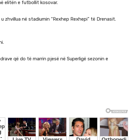
ë elitën e futbollit kosovar.
 u zhvillua në stadiumin “Rexhep Rexhepi” të Drenasit.
i.
adrave që do të marrin pjesë në Superligë sezonin e