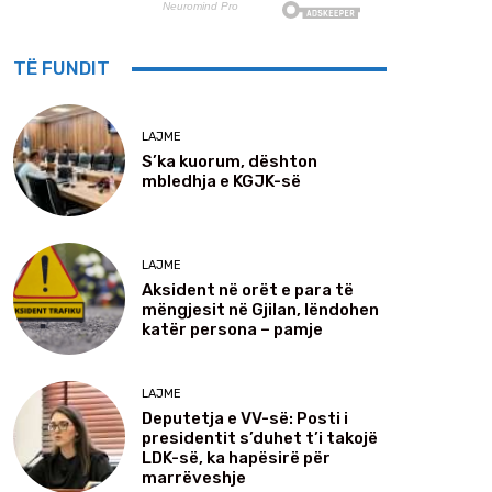
TË FUNDIT
LAJME
S’ka kuorum, dështon
mbledhja e KGJK-së
LAJME
Aksident në orët e para të
mëngjesit në Gjilan, lëndohen
katër persona – pamje
LAJME
Deputetja e VV-së: Posti i
presidentit s’duhet t’i takojë
LDK-së, ka hapësirë për
marrëveshje