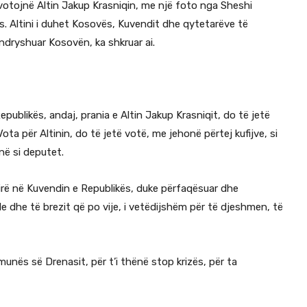
votojnë Altin Jakup Krasniqin, me një foto nga Sheshi
. Altini i duhet Kosovës, Kuvendit dhe qytetarëve të
 ndryshuar Kosovën, ka shkruar ai.
ublikës, andaj, prania e Altin Jakup Krasniqit, do të jetë
ta për Altinin, do të jetë votë, me jehonë përtej kufijve, si
në si deputet.
irë në Kuvendin e Republikës, duke përfaqësuar dhe
 dhe të brezit që po vije, i vetëdijshëm për të djeshmen, të
unës së Drenasit, për t’i thënë stop krizës, për ta