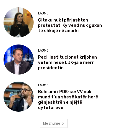
LAJME
Çitaku nuk i përjashton
protestat: Ky vend nuk guxon
të shkojë në anarki
LAJME
Peci: Institucionet krijohen
vetëm nëse LDK-ja e merr
presidentin
LAJME
Behrami i PDK-së: VV nuk
mund t’ua shesë katër herë
gënjeshtrën e njëjtë
qytetarëve
Më shumë