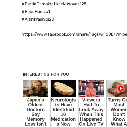
#PartiaDemokratikeeKosoves125
#BedriHamza1
#AltinKrasniqi20
https://www.facebook.com/share/18gKwiFqJE/?mibe