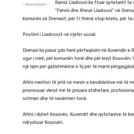
Ramiz Lladrovci ka ftuar qytetarët ta 
- Advertisement -
“Fehmi dhe Xhevë Lladrovci” në Drenas
komunës së Drenasit, për t’i thënë stop krizës, për ta
Postimi i Lladrovcit në rrjetin social:
Drenasi ka pasur çdo herë përfaqësim në Kuvendin e Rep
ogur i mirë, për komunën tonë dhe për krejt Kosovën. Vo
një lajm për gatishmërinë e tij për të marrë përgjegjësi
Altini meriton të jetë në mesin e kandidatëve më të m
promovuar vlerat më të çmuara atdhetare, profesionale
sotmen dhe të nesërmen tonë.
Altini i duhet Kosovës, Kuvendit dhe qytetarëve të kom
ndryshuar Kosovën.