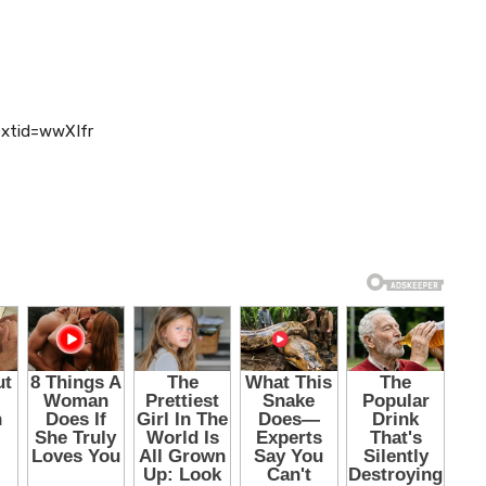
xtid=wwXIfr