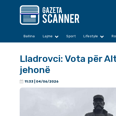
Ballina
Lajme
Sport
Lifestyle
Ro
Lladrovci: Vota për Al
jehonë
11:33 | 04/06/2026