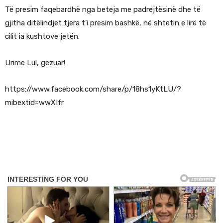
Të presim faqebardhë nga beteja me padrejtësinë dhe të
gjitha ditëlindjet tjera t’i presim bashkë, në shtetin e lirë të
cilit ia kushtove jetën.
Urime Lul, gëzuar!
https://www.facebook.com/share/p/18hs1yKtLU/?
mibextid=wwXIfr