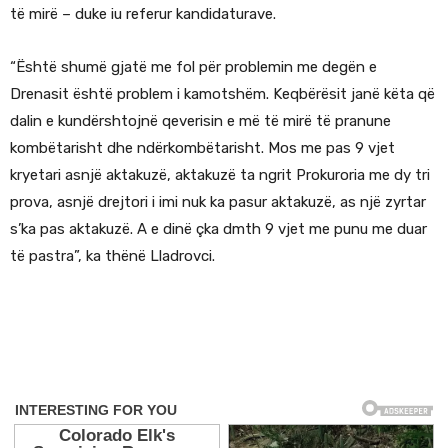
të mirë – duke iu referur kandidaturave.
“Është shumë gjatë me fol për problemin me degën e
Drenasit është problem i kamotshëm. Keqbërësit janë këta që
dalin e kundërshtojnë qeverisin e më të mirë të pranune
kombëtarisht dhe ndërkombëtarisht. Mos me pas 9 vjet
kryetari asnjë aktakuzë, aktakuzë ta ngrit Prokuroria me dy tri
prova, asnjë drejtori i imi nuk ka pasur aktakuzë, as një zyrtar
s’ka pas aktakuzë. A e dinë çka dmth 9 vjet me punu me duar
të pastra”, ka thënë Lladrovci.