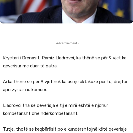
- Advertisement -
Kryetari i Drenasit, Ramiz Lladrovci, ka thënë se për 9 vjet ka
qeverisur me duar të patra.
Ai ka thënë se për 9 vjet nuk ka asnjë aktakuzë për të, drejtor
apo zyrtar në komunë.
Lladrovci tha se qeverisja e tij e mirë është e njohur
kombëtarisht dhe ndërkombëtarisht.
Tutje, thotë se keqbërësit po e kundërshtojnë këtë qeverisje