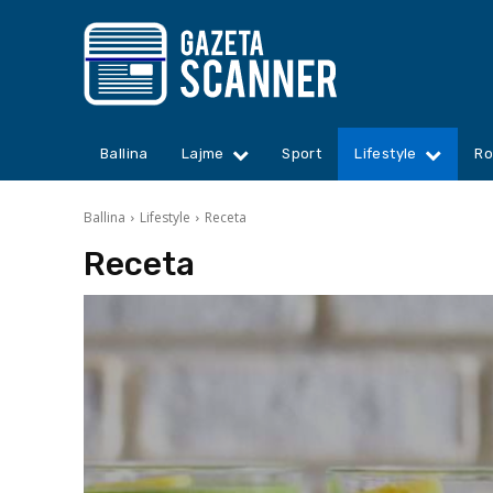
Ballina
Lajme
Sport
Lifestyle
Ro
Ballina
Lifestyle
Receta
Receta