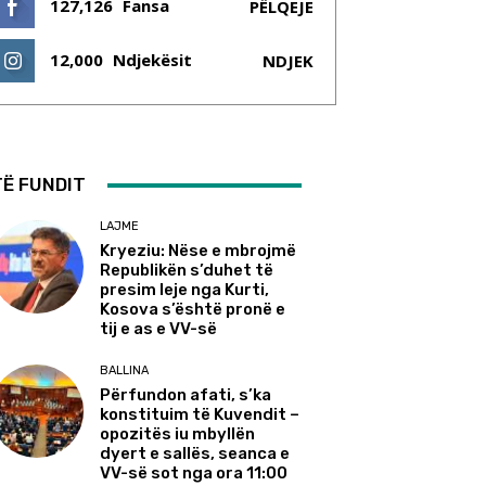
127,126
Fansa
PËLQEJE
12,000
Ndjekësit
NDJEK
TË FUNDIT
LAJME
Kryeziu: Nëse e mbrojmë
Republikën s’duhet të
presim leje nga Kurti,
Kosova s’është pronë e
tij e as e VV-së
BALLINA
Përfundon afati, s’ka
konstituim të Kuvendit –
opozitës iu mbyllën
dyert e sallës, seanca e
VV-së sot nga ora 11:00