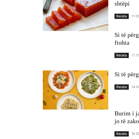
shtëpi
11:0
Receta
Si të përg
ftohta
11:3
Receta
Si të për
14:5
Receta
Burim i j
jo të zak
18:3
Receta