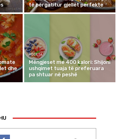
es
të përgatitur gjellët perfekte
RECETA
domate
Mëngjeset me 400 kalori: Shijoni
det dhe
ushqimet tuaja të preferuara
pa shtuar në peshë
DHU