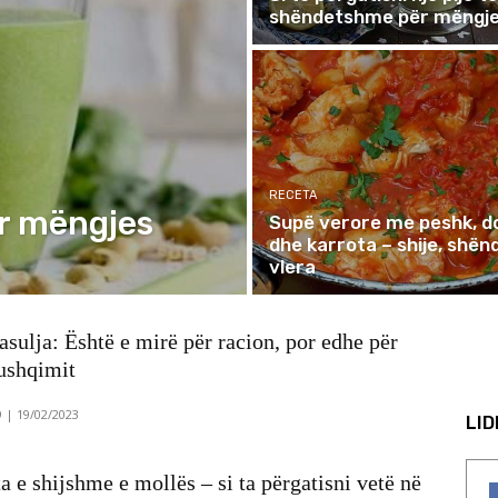
shëndetshme për mëngj
RECETA
r mëngjes
Supë verore me peshk, 
dhe karrota – shije, shën
vlera
fasulja: Është e mirë për racion, por edhe për
 ushqimit
9 | 19/02/2023
LI
 e shijshme e mollës – si ta përgatisni vetë në