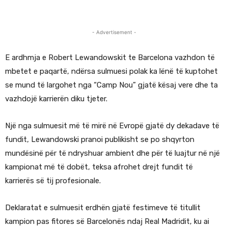
- Advertisement -
E ardhmja e Robert Lewandowskit te Barcelona vazhdon të
mbetet e paqartë, ndërsa sulmuesi polak ka lënë të kuptohet
se mund të largohet nga “Camp Nou” gjatë kësaj vere dhe ta
vazhdojë karrierën diku tjeter.
Një nga sulmuesit më të mirë në Evropë gjatë dy dekadave të
fundit, Lewandowski pranoi publikisht se po shqyrton
mundësinë për të ndryshuar ambient dhe për të luajtur në një
kampionat më të dobët, teksa afrohet drejt fundit të
karrierës së tij profesionale.
Deklaratat e sulmuesit erdhën gjatë festimeve të titullit
kampion pas fitores së Barcelonës ndaj Real Madridit, ku ai