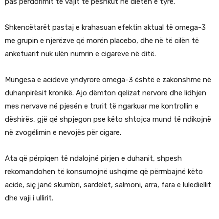
pas përdorimit të vajit të peshkut në dietën e tyre.
Shkencëtarët pastaj e krahasuan efektin aktual të omega-3
me grupin e njerëzve që morën placebo, dhe në të cilën të
anketuarit nuk ulën numrin e cigareve në ditë.
Mungesa e acideve yndyrore omega-3 është e zakonshme në
duhanpirësit kronikë. Ajo dëmton qelizat nervore dhe lidhjen
mes nervave në pjesën e trurit të ngarkuar me kontrollin e
dëshirës, gjë që shpjegon pse këto shtojca mund të ndikojnë
në zvogëlimin e nevojës për cigare.
Ata që përpiqen të ndalojnë pirjen e duhanit, shpesh
rekomandohen të konsumojnë ushqime që përmbajnë këto
acide, siç janë skumbri, sardelet, salmoni, arra, fara e lulediellit
dhe vaji i ullirit.