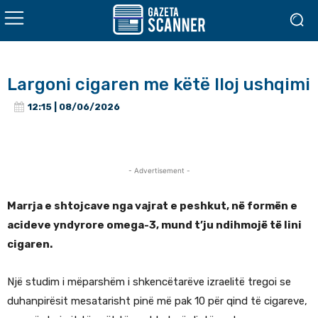
Largoni cigaren me këtë lloj ushqimi
12:15 | 08/06/2026
- Advertisement -
Marrja e shtojcave nga vajrat e peshkut, në formën e
acideve yndyrore omega-3, mund t’ju ndihmojë të lini
cigaren.
Një studim i mëparshëm i shkencëtarëve izraelitë tregoi se
duhanpirësit mesatarisht pinë më pak 10 për qind të cigareve,