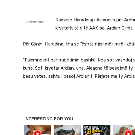
Ramush Haradinaj i Aleancës për Ardh
- Advertisement -
kryetarit të ri të AAK-së, Ardian Gjinit,
Për Gjinin, Haradinaj tha se “është njeri më i mirë i këtij
“Falemnderit për rrugëtimin bashkë. Nga sot vazhdoj s
kurrë. Sot, kryetar Ardian, unë, Aleacna të besojmë ty.
besu vetes, ashtu i besoj Ardianit. Përjetë me ty Ardia