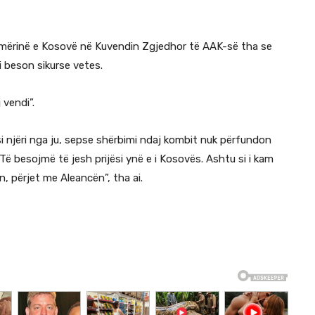
mërinë e Kosovë në Kuvendin Zgjedhor të AAK-së tha se
 i beson sikurse vetes.
 vendi”.
i njëri nga ju, sepse shërbimi ndaj kombit nuk përfundon
 Të besojmë të jesh prijësi ynë e i Kosovës. Ashtu si i kam
n, përjet me Aleancën”, tha ai.