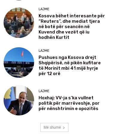
LAJME
Kosova bëhet interesante për
“Reuters”, dhe mediat tjera
në botë për seancën në
Kuvend dhe vezët që iu
hodhën Kurtit
LAJME
Pushues nga Kosova drejt
Shqipërisë, në pikën kufitare
të Morinit mbi 41 mijë hyrje
për 12 orë
LAJME
Hoxhaj: VV-ja s’ka vullnet
politik për marrëveshje, por
për nënshtrimin e opozitës
Më shumë