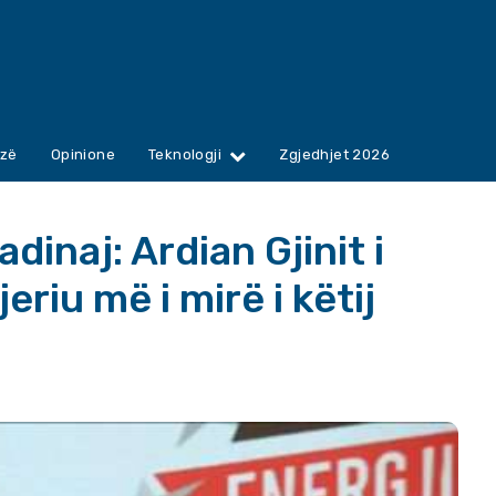
zë
Opinione
Teknologji
Zgjedhjet 2026
dinaj: Ardian Gjinit i
eriu më i mirë i këtij