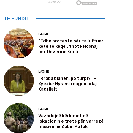
TË FUNDIT
LAJME
“Edhe protesta për ta luftuar
këtë të keqe”, thotë Hoxhaj
për Qeverinë Kurti
LAJME
“Rrobat lahen, po turpi?” –
Kyeziu-Hyseni reagon ndaj
Kadrijajt
LAJME
Vazhdojnë kërkimet në
lokacionin e tretë për varrezë
masive në Zubin Potok