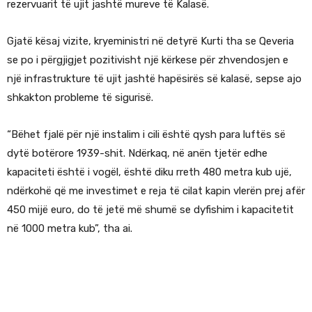
rezervuarit të ujit jashtë mureve të Kalasë.
Gjatë kësaj vizite, kryeministri në detyrë Kurti tha se Qeveria
se po i përgjigjet pozitivisht një kërkese për zhvendosjen e
një infrastrukture të ujit jashtë hapësirës së kalasë, sepse ajo
shkakton probleme të sigurisë.
“Bëhet fjalë për një instalim i cili është qysh para luftës së
dytë botërore 1939-shit. Ndërkaq, në anën tjetër edhe
kapaciteti është i vogël, është diku rreth 480 metra kub ujë,
ndërkohë që me investimet e reja të cilat kapin vlerën prej afër
450 mijë euro, do të jetë më shumë se dyfishim i kapacitetit
në 1000 metra kub”, tha ai.