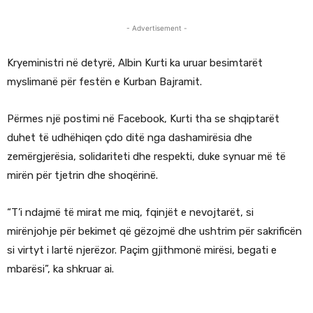
- Advertisement -
Kryeministri në detyrë, Albin Kurti ka uruar besimtarët
myslimanë për festën e Kurban Bajramit.
Përmes një postimi në Facebook, Kurti tha se shqiptarët
duhet të udhëhiqen çdo ditë nga dashamirësia dhe
zemërgjerësia, solidariteti dhe respekti, duke synuar më të
mirën për tjetrin dhe shoqërinë.
“T’i ndajmë të mirat me miq, fqinjët e nevojtarët, si
mirënjohje për bekimet që gëzojmë dhe ushtrim për sakrificën
si virtyt i lartë njerëzor. Paçim gjithmonë mirësi, begati e
mbarësi”, ka shkruar ai.