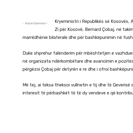
Kryeministri i Republikës së Kosovës, 
- Advertisement -
Zi për Kosovë, Bernard Çobaj, në takim
marrëdhënie bilaterale dhe për bashkëpunimin në fus
Duke shprehur falënderim për mbështetjen e vazhdues
në organizata ndërkombëtare dhe avancimin e pozitës s
përgëzoi Çobaj për detyrën e re dhe i ofroi bashkëpun
Më tej, ai teksa theksoi vullnetin e tij dhe të Qever
interesit të përbashkët të të dy vendeve e që kontribuo