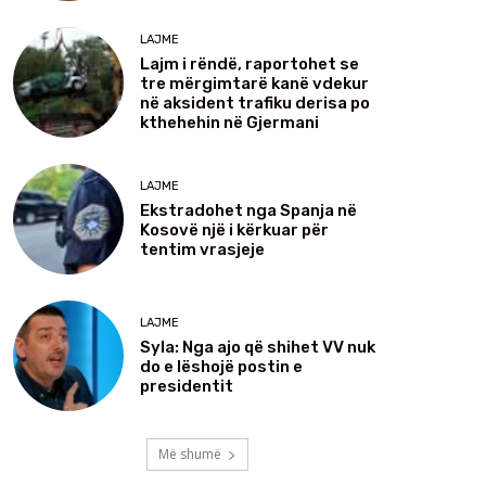
LAJME
Lajm i rëndë, raportohet se
tre mërgimtarë kanë vdekur
në aksident trafiku derisa po
kthehehin në Gjermani
LAJME
Ekstradohet nga Spanja në
Kosovë një i kërkuar për
tentim vrasjeje
LAJME
Syla: Nga ajo që shihet VV nuk
do e lëshojë postin e
presidentit
Më shumë