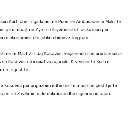
Albin Kurti dhe i ngarkuari me Punë në Ambasadën e Malit të
in që u mbajt në Zyrën e Kryeministrit, diskutuan për
hën e ekonomisë dhe shkëmbimeve tregtare.
hme të Malit Zi ndaj Kosovës, veçanërisht në anëtarësimin
ë Kosovës në iniciativa rajonale, Kryeministri Kurti e
im të ngushtë.
isë së Kosovës për angazhim edhe më të madh në çështje të
jnë në zhvillimin e demokracisë dhe sigurinë në rajon.​