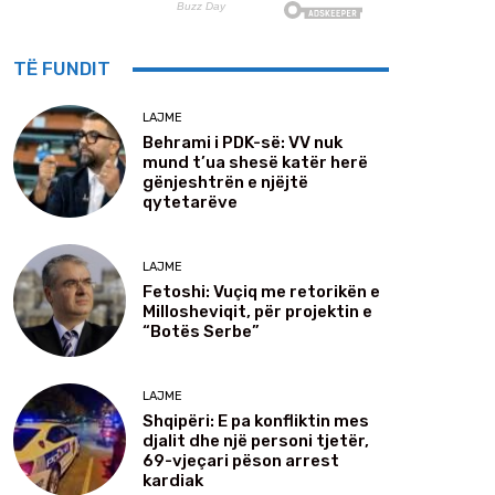
TË FUNDIT
LAJME
Behrami i PDK-së: VV nuk
mund t’ua shesë katër herë
gënjeshtrën e njëjtë
qytetarëve
LAJME
Fetoshi: Vuçiq me retorikën e
Millosheviqit, për projektin e
“Botës Serbe”
LAJME
Shqipëri: E pa konfliktin mes
djalit dhe një personi tjetër,
69-vjeçari pëson arrest
kardiak