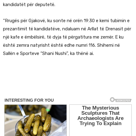
kandidatët për deputetë.
“Rrugës për Gjakovë, ku sonte në orën 19:30 e kemi tubimin e
prezantimit të kandidatëve, ndaluam në Arllat të Drenasit për
një kafe e ëmbëlsirë, të dyja të përgatitura me zemër. E ku
është zemra natyrisht është edhe numri 116. Shihemi në
Sallën e Sporteve “Shani Nushi”, ka thënë ai.