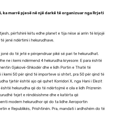
i, ka marrë pjesë në një darkë të organizuar nga Rrjeti
tjesh, përfshirë këtu edhe planet e tija nëse ai arrin të krijojë
të jenë ndërtimi i hekurudhave.
onë do të jetë e përqendruar pikë së pari te hekurudhat.
Dhe ne i kemi ndërmend 4 hekurudha kryesore: E para është
mentin Gjakovë-Shkodër dhe e lidh Portin e Thatë të
i i kemi 50 për qind të importeve si shtet, pra 50 për qind të
ha tjetër është ajo që quhet Korridori X, nga Hani i Elezit
 është hekurudha që do të ndërtojmë e cila e lidh Prizrenin
kurudhë tejet e rëndësishme dhe e katërta që
enti modern hekurudhor që do ta lidhe Aeroportin
tin e Republikës, Prishtinën. Pra, mandati i ardhshëm do të