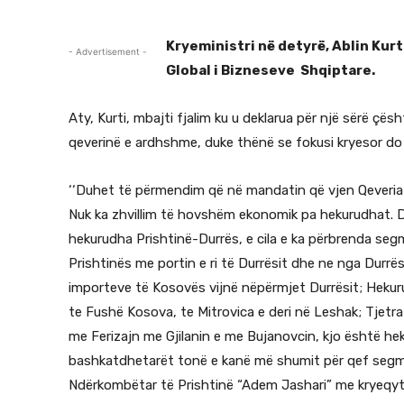
Kryeministri në detyrë, Ablin Kurt
- Advertisement -
Global i Bizneseve Shqiptare.
Aty, Kurti, mbajti fjalim ku u deklarua për një sërë çësh
qeverinë e ardhshme, duke thënë se fokusi kryesor do 
‘‘Duhet të përmendim që në mandatin që vjen Qeveria j
Nuk ka zhvillim të hovshëm ekonomik pa hekurudhat. 
hekurudha Prishtinë-Durrës, e cila e ka përbrenda seg
Prishtinës me portin e ri të Durrësit dhe ne nga Durrës
importeve të Kosovës vijnë nëpërmjet Durrësit; Hekurud
te Fushë Kosova, te Mitrovica e deri në Leshak; Tjetra
me Ferizajn me Gjilanin e me Bujanovcin, kjo është he
bashkatdhetarët tonë e kanë më shumit për qef segm
Ndërkombëtar të Prishtinë “Adem Jashari” me kryeqyte