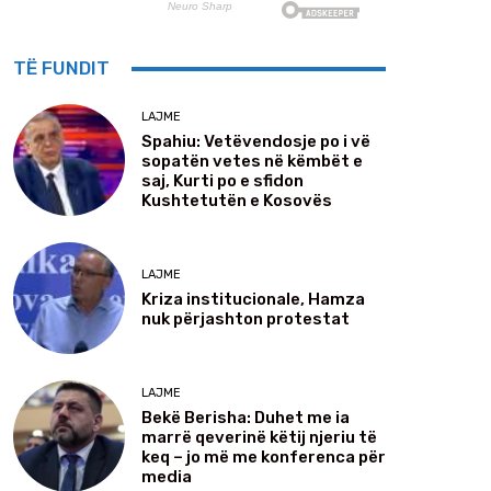
TË FUNDIT
LAJME
Spahiu: Vetëvendosje po i vë
sopatën vetes në këmbët e
saj, Kurti po e sfidon
Kushtetutën e Kosovës
LAJME
Kriza institucionale, Hamza
nuk përjashton protestat
LAJME
Bekë Berisha: Duhet me ia
marrë qeverinë këtij njeriu të
keq – jo më me konferenca për
media