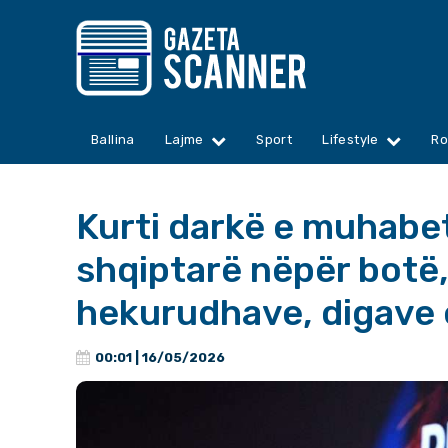
Ballina
Lajme
Sport
Lifestyle
Ro
Kurti darkë e muhab
shqiptarë nëpër botë, 
hekurudhave, digave
00:01 | 16/05/2026