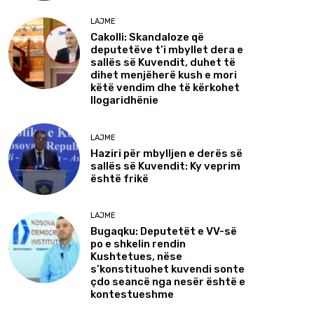
LAJME
Cakolli: Skandaloze që
deputetëve t’i mbyllet dera e
sallës së Kuvendit, duhet të
dihet menjëherë kush e mori
këtë vendim dhe të kërkohet
llogaridhënie
LAJME
Haziri për mbylljen e derës së
sallës së Kuvendit: Ky veprim
është frikë
LAJME
Bugaqku: Deputetët e VV-së
po e shkelin rendin
Kushtetues, nëse
s’konstituohet kuvendi sonte
çdo seancë nga nesër është e
kontestueshme