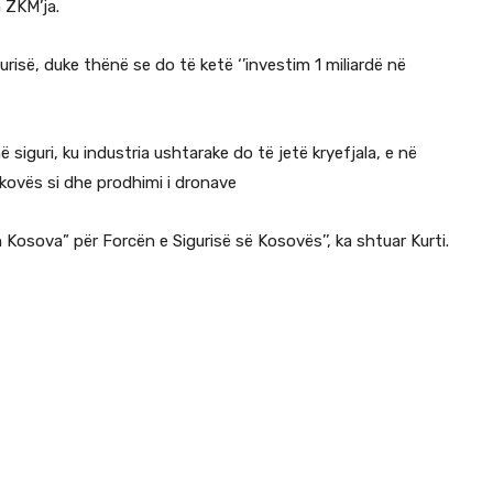
n ZKM’ja.
igurisë, duke thënë se do të ketë ‘’investim 1 miliardë në
ë siguri, ku industria ushtarake do të jetë kryefjala, e në
akovës si dhe prodhimi i dronave
in Kosova” për Forcën e Sigurisë së Kosovës’’, ka shtuar Kurti.