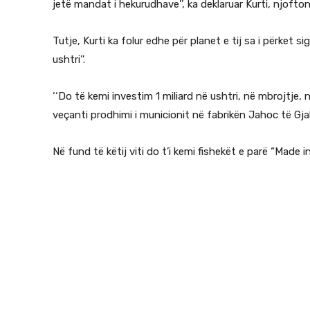
jetë mandat i hekurudhave’’, ka deklaruar Kurti, njofto
Tutje, Kurti ka folur edhe për planet e tij sa i përket s
ushtri’’.
‘‘Do të kemi investim 1 miliard në ushtri, në mbrojtje, n
veçanti prodhimi i municionit në fabrikën Jahoc të Gj
Në fund të këtij viti do t’i kemi fishekët e parë “Made 