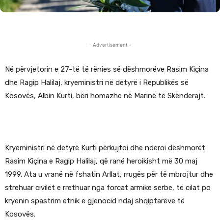
- Advertisement -
Në përvjetorin e 27-të të rënies së dëshmorëve Rasim Kiçina
dhe Ragip Halilaj, kryeministri në detyrë i Republikës së
Kosovës, Albin Kurti, bëri homazhe në Marinë të Skënderajt.
Kryeministri në detyrë Kurti përkujtoi dhe nderoi dëshmorët
Rasim Kiçina e Ragip Halilaj, që ranë heroikisht më 30 maj
1999. Ata u vranë në fshatin Arllat, rrugës për të mbrojtur dhe
strehuar civilët e rrethuar nga forcat armike serbe, të cilat po
kryenin spastrim etnik e gjenocid ndaj shqiptarëve të
Kosovës.