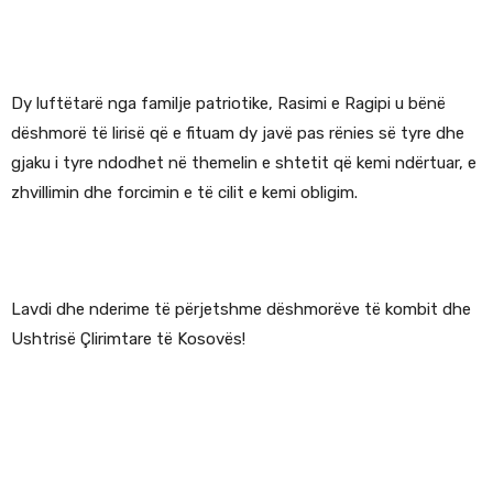
Dy luftëtarë nga familje patriotike, Rasimi e Ragipi u bënë
dëshmorë të lirisë që e fituam dy javë pas rënies së tyre dhe
gjaku i tyre ndodhet në themelin e shtetit që kemi ndërtuar, e
zhvillimin dhe forcimin e të cilit e kemi obligim.
Lavdi dhe nderime të përjetshme dëshmorëve të kombit dhe
Ushtrisë Çlirimtare të Kosovës!