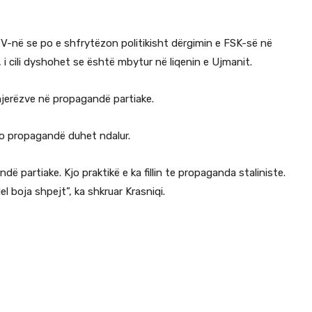
r VV-në se po e shfrytëzon politikisht dërgimin e FSK-së në
, i cili dyshohet se është mbytur në liqenin e Ujmanit.
njerëzve në propagandë partiake.
 kjo propagandë duhet ndalur.
 partiake. Kjo praktikë e ka fillin te propaganda staliniste.
l boja shpejt”, ka shkruar Krasniqi.