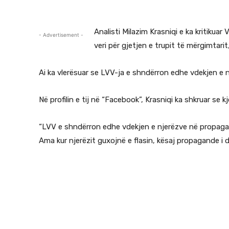
Analisti Milazim Krasniqi e ka kritikua
- Advertisement -
veri për gjetjen e trupit të mërgimtarit
Ai ka vlerësuar se LVV-ja e shndërron edhe vdekjen e 
Në profilin e tij në “Facebook”, Krasniqi ka shkruar se
“LVV e shndërron edhe vdekjen e njerëzve në propagandë
Ama kur njerëzit guxojnë e flasin, kësaj propagande i de