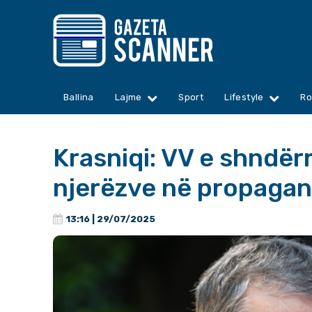
Ballina
Lajme
Sport
Lifestyle
Ro
Krasniqi: VV e shndër
njerëzve në propagan
13:16 | 29/07/2025