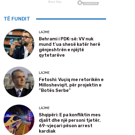
TË FUNDIT
LAJME
Behrami i PDK-së: VV nuk
mund t’ua shesë katër herë
gënjeshtrën e njëjtë
qytetarëve
LAJME
Fetoshi: Vuçiq me retorikën e
Millosheviqit, për projektin e
“Botës Serbe”
LAJME
Shqipëri: E pa konfliktin mes
djalit dhe një personi tjetër,
69-vjeçari pëson arrest
kardiak