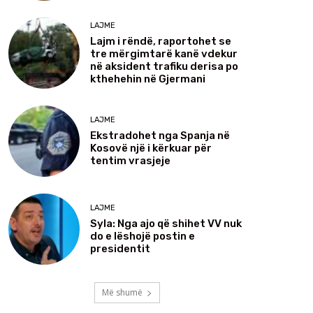
LAJME
Lajm i rëndë, raportohet se
tre mërgimtarë kanë vdekur
në aksident trafiku derisa po
kthehehin në Gjermani
LAJME
Ekstradohet nga Spanja në
Kosovë një i kërkuar për
tentim vrasjeje
LAJME
Syla: Nga ajo që shihet VV nuk
do e lëshojë postin e
presidentit
Më shumë