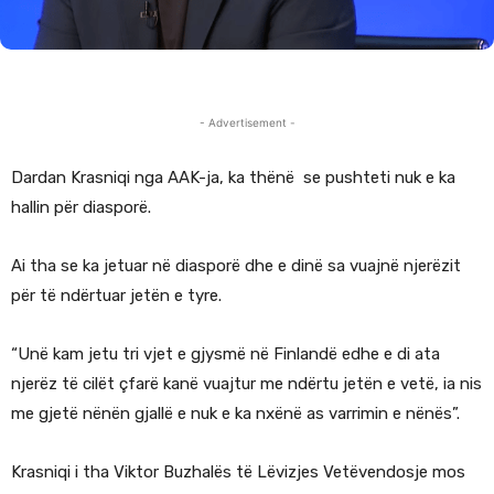
- Advertisement -
Dardan Krasniqi nga AAK-ja, ka thënë se pushteti nuk e ka
hallin për diasporë.
Ai tha se ka jetuar në diasporë dhe e dinë sa vuajnë njerëzit
për të ndërtuar jetën e tyre.
“Unë kam jetu tri vjet e gjysmë në Finlandë edhe e di ata
njerëz të cilët çfarë kanë vuajtur me ndërtu jetën e vetë, ia nis
me gjetë nënën gjallë e nuk e ka nxënë as varrimin e nënës”.
Krasniqi i tha Viktor Buzhalës të Lëvizjes Vetëvendosje mos