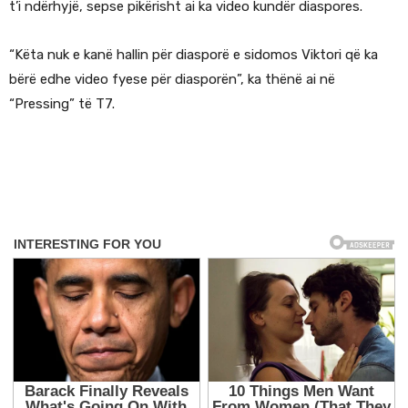
t’i ndërhyjë, sepse pikërisht ai ka video kundër diaspores.
“Këta nuk e kanë hallin për diasporë e sidomos Viktori që ka
bërë edhe video fyese për diasporën”, ka thënë ai në
“Pressing” të T7.