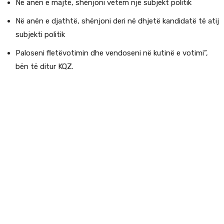
Në anën e majtë, shënjoni vetëm një subjekt politik
Në anën e djathtë, shënjoni deri në dhjetë kandidatë të atij
subjekti politik
Paloseni fletëvotimin dhe vendoseni në kutinë e votimi”,
bën të ditur KQZ.